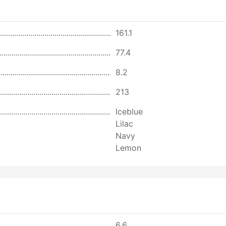
161.1
77.4
8.2
213
Iceblue
Lilac
Navy
Lemon
6.6