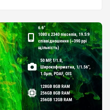
6.6"
1080 x 2340 пікселів, 19.5:9
співвідношення (~390 ppi
щільність)
50 MP, f/1.8,
Широкоформатна, 1/1.56",
1.0µm, PDAF, OIS
128GB 8GB RAM
256GB 8GB RAM
256GB 12GB RAM