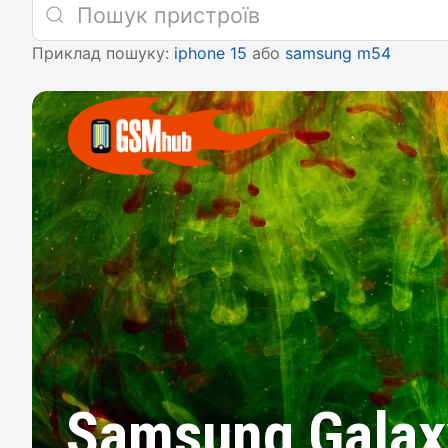
Приклад пошуку:
iphone 15
або
samsung m54
Samsung Galax