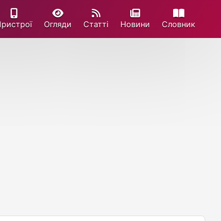
Пристрої
Огляди
Статті
Новини
Cловник