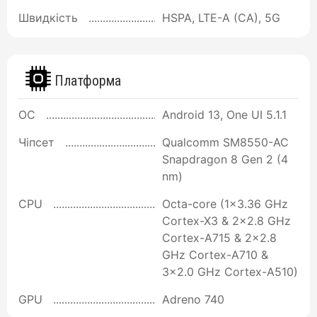
Швидкість
HSPA, LTE-A (CA), 5G
Платформа
ОС
Android 13, One UI 5.1.1
Чіпсет
Qualcomm SM8550-AC
Snapdragon 8 Gen 2 (4
nm)
CPU
Octa-core (1x3.36 GHz
Cortex-X3 & 2x2.8 GHz
Cortex-A715 & 2x2.8
GHz Cortex-A710 &
3x2.0 GHz Cortex-A510)
GPU
Adreno 740