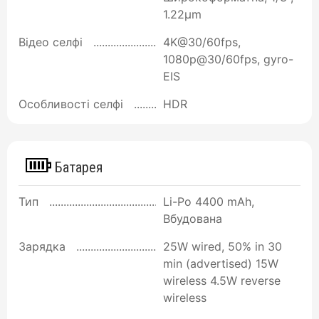
1.22µm
Відео селфі
4K@30/60fps,
1080p@30/60fps, gyro-
EIS
Особливості селфі
HDR
Батарея
Тип
Li-Po 4400 mAh,
Вбудована
Зарядка
25W wired, 50% in 30
min (advertised) 15W
wireless 4.5W reverse
wireless