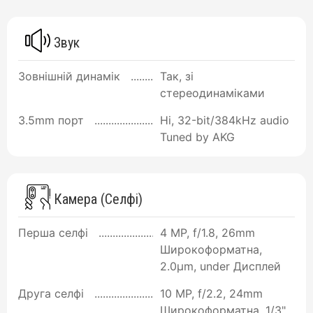
Звук
Зовнішній динамік
Так, зі
стереодинаміками
3.5mm порт
Ні, 32-bit/384kHz audio
Tuned by AKG
Камера (Селфі)
Перша селфі
4 MP, f/1.8, 26mm
Широкоформатна,
2.0µm, under Дисплей
Друга селфі
10 MP, f/2.2, 24mm
Широкоформатна, 1/3",