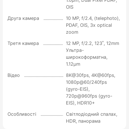
OIS
Друга камера
10 MP, f/2.4, (telephoto),
PDAF, OIS, 3x optical
zoom
Третя камера
12 MP, f/2.2, 123˚, 12mm
Ультра-
широкоформатна,
1.12µm
Відео
8K@30fps, 4K@60fps,
1080p@60/240fps
(gyro-EIS),
720p@960fps (gyro-
EIS), HDR10+
Особливості
Світлодіодний спалах,
HDR, панорама