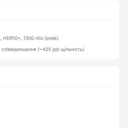
 HDR10+, 1300 nits (peak)
9 співвідношення (~425 ppi щільність)