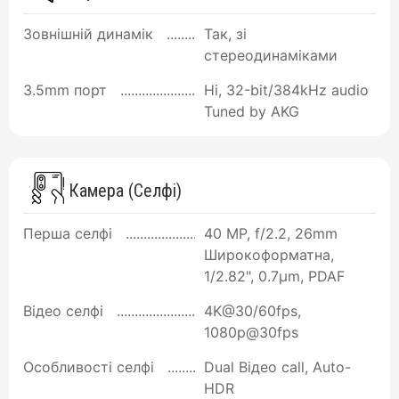
Зовнішній динамік
Так, зі
стереодинаміками
3.5mm порт
Ні, 32-bit/384kHz audio
Tuned by AKG
Камера (Селфі)
Перша селфі
40 MP, f/2.2, 26mm
Широкоформатна,
1/2.82", 0.7µm, PDAF
Відео селфі
4K@30/60fps,
1080p@30fps
Особливості селфі
Dual Відео call, Auto-
HDR