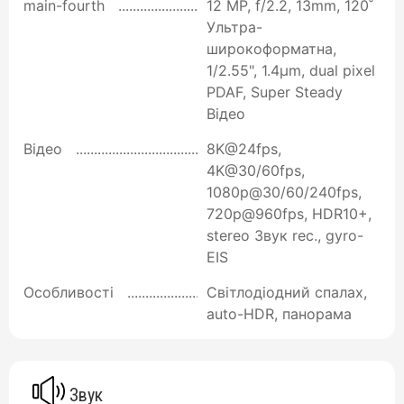
main-fourth
12 MP, f/2.2, 13mm, 120˚
Ультра-
широкоформатна,
1/2.55", 1.4µm, dual pixel
PDAF, Super Steady
Відео
Відео
8K@24fps,
4K@30/60fps,
1080p@30/60/240fps,
720p@960fps, HDR10+,
stereo Звук rec., gyro-
EIS
Особливості
Світлодіодний спалах,
auto-HDR, панорама
Звук