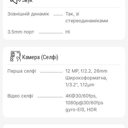
Зовнішній динамік
Так, зі
стереодинаміками
3.5mm порт
Ні
Камера (Селфі)
Перша селфі
12 MP, f/2.2, 26mm
Широкоформатна,
1/3.2", 1.12µm
Відео селфі
4K@30/60fps,
1080p@30/60fps
gyro-EIS, HDR