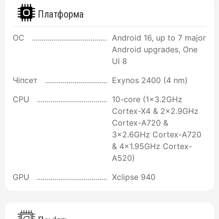
Платформа
ОС
Android 16, up to 7 major
Android upgrades, One
UI 8
Чіпсет
Exynos 2400 (4 nm)
CPU
10-core (1x3.2GHz
Cortex-X4 & 2x2.9GHz
Cortex-A720 &
3x2.6GHz Cortex-A720
& 4x1.95GHz Cortex-
A520)
GPU
Xclipse 940