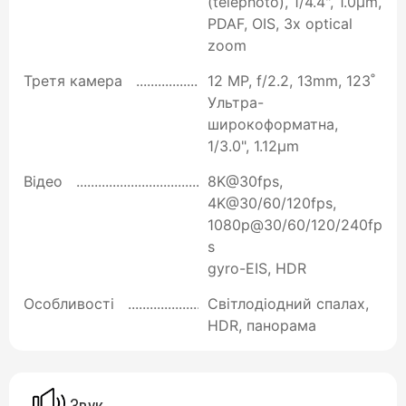
(telephoto), 1/4.4", 1.0µm,
PDAF, OIS, 3x optical
zoom
Третя камера
12 MP, f/2.2, 13mm, 123˚
Ультра-
широкоформатна,
1/3.0", 1.12µm
Відео
8K@30fps,
4K@30/60/120fps,
1080p@30/60/120/240fp
s
gyro-EIS, HDR
Особливості
Світлодіодний спалах,
HDR, панорама
Звук