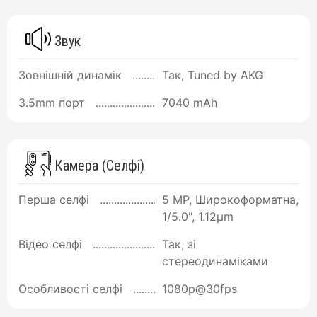
Звук
Зовнішній динамік
Так, Tuned by AKG
3.5mm порт
7040 mAh
Камера (Селфі)
Перша селфі
5 MP, Широкоформатна,
1/5.0", 1.12µm
Відео селфі
Так, зі
стереодинаміками
Особливості селфі
1080p@30fps