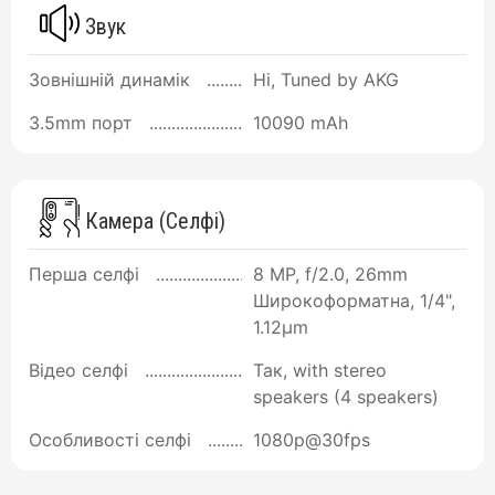
Звук
Зовнішній динамік
Ні, Tuned by AKG
3.5mm порт
10090 mAh
Камера (Селфі)
Перша селфі
8 MP, f/2.0, 26mm
Широкоформатна, 1/4",
1.12µm
Відео селфі
Так, with stereo
speakers (4 speakers)
Особливості селфі
1080p@30fps