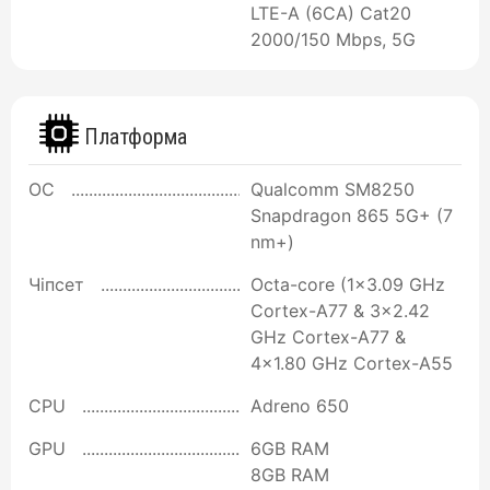
LTE-A (6CA) Cat20
2000/150 Mbps, 5G
Платформа
ОС
Qualcomm SM8250
Snapdragon 865 5G+ (7
nm+)
Чіпсет
Octa-core (1x3.09 GHz
Cortex-A77 & 3x2.42
GHz Cortex-A77 &
4x1.80 GHz Cortex-A55
CPU
Adreno 650
GPU
6GB RAM
8GB RAM