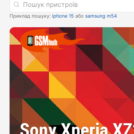
Приклад пошуку:
iphone 15
або
samsung m54
Sony Xperia X