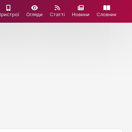
Пристрої
Огляди
Статті
Новини
Cловник