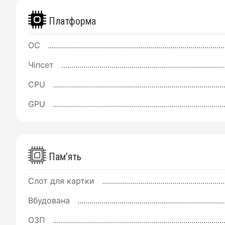
Платформа
ОС
Чіпсет
CPU
GPU
Пам'ять
Слот для картки
Вбудована
ОЗП