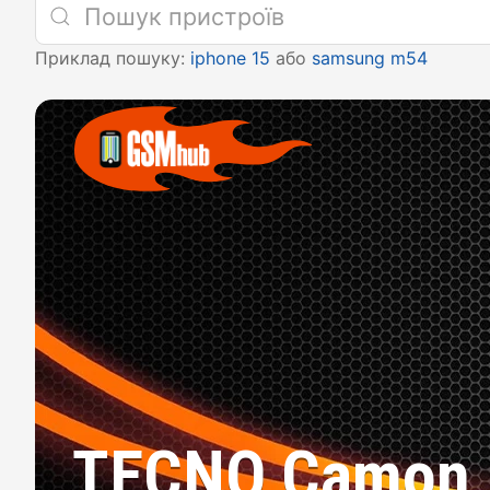
Приклад пошуку:
iphone 15
або
samsung m54
TECNO Camon 