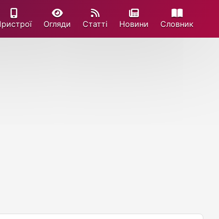
Пристрої
Огляди
Статті
Новини
Cловник