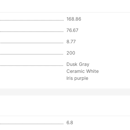
168.86
76.67
8.77
200
Dusk Gray
Ceramic White
Iris purple
6.8