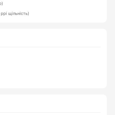
p)
 ppi щільність)