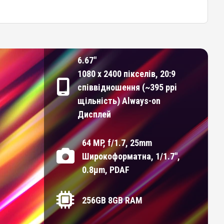
6.67"
1080 x 2400 пікселів, 20:9
співвідношення (~395 ppi
щільність) Always-on
Дисплей
64 MP, f/1.7, 25mm
Широкоформатна, 1/1.7",
0.8µm, PDAF
256GB 8GB RAM