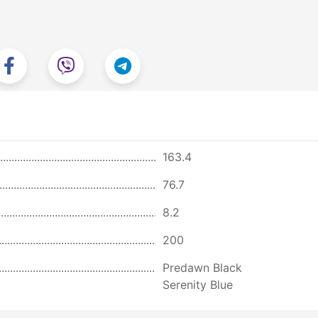
163.4
76.7
8.2
200
Predawn Black
Serenity Blue