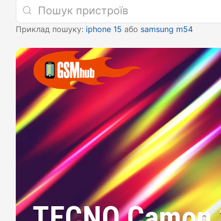
Приклад пошуку:
iphone 15
або
samsung m54
TECNO Camon 