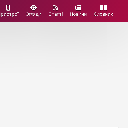
Пристрої
Огляди
Статті
Новини
Cловник