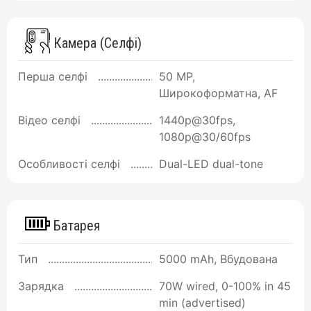
Камера (Селфі)
Перша селфі
50 MP,
Широкоформатна, AF
Відео селфі
1440p@30fps,
1080p@30/60fps
Особливості селфі
Dual-LED dual-tone
Батарея
Тип
5000 mAh, Вбудована
Зарядка
70W wired, 0-100% in 45
min (advertised)