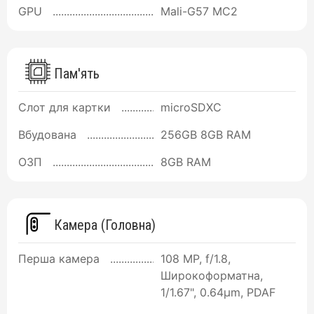
GPU
Mali-G57 MC2
Пам'ять
Слот для картки
microSDXC
Вбудована
256GB 8GB RAM
ОЗП
8GB RAM
Камера (Головна)
Перша камера
108 MP, f/1.8,
Широкоформатна,
1/1.67", 0.64µm, PDAF