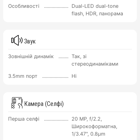
Особливості
Dual-LED dual-tone
flash, HDR, панорама
Звук
Зовнішній динамік
Так, зі
стереодинаміками
3.5mm порт
Ні
Камера (Селфі)
Перша селфі
20 MP, f/2.2,
Широкоформатна,
1/3.47", 0.8µm