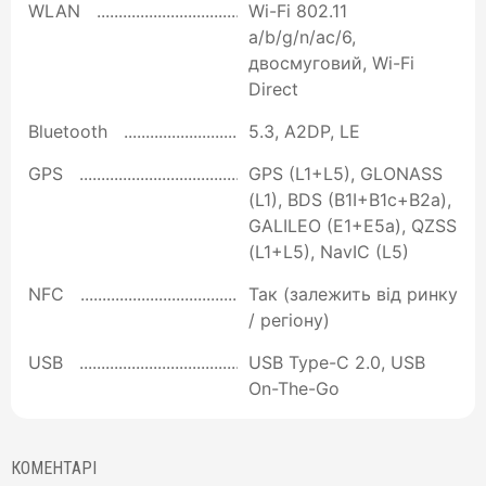
WLAN
Wi-Fi 802.11
a/b/g/n/ac/6,
двосмуговий, Wi-Fi
Direct
Bluetooth
5.3, A2DP, LE
GPS
GPS (L1+L5), GLONASS
(L1), BDS (B1I+B1c+B2a),
GALILEO (E1+E5a), QZSS
(L1+L5), NavIC (L5)
NFC
Так (залежить від ринку
/ регіону)
USB
USB Type-C 2.0, USB
On-The-Go
КОМЕНТАРІ