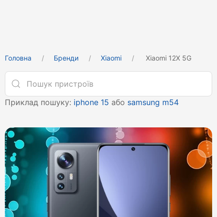
Головна
Бренди
Xiaomi
Xiaomi 12X 5G
Приклад пошуку:
iphone 15
або
samsung m54