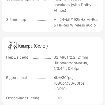
speakers (with Dolby
Atmos)
3.5mm порт
Ні, 24-bit/192kHz Hi-Res
& Hi-Res Wireless audio
Камера (Селфі)
Перша селфі
32 MP, f/2.2, 21mm
Широкоформатна,
1/3.44", 0.64µm
Відео селфі
4K@30fps,
1080p@30/60fps,
HDR10+
Особливості селфі
HDR