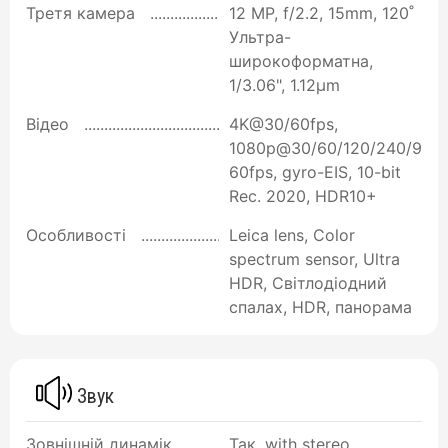
Третя камера
12 MP, f/2.2, 15mm, 120˚
Ультра-
широкоформатна,
1/3.06", 1.12µm
Відео
4K@30/60fps,
1080p@30/60/120/240/9
60fps, gyro-EIS, 10-bit
Rec. 2020, HDR10+
Особливості
Leica lens, Color
spectrum sensor, Ultra
HDR, Світлодіодний
спалах, HDR, панорама
Звук
Зовнішній динамік
Так, with stereo