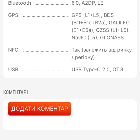
Bluetooth
6.0, A2DP, LE
GPS
GPS (L1+L5), BDS
(B1I+B1c+B2a), GALILEO
(E1+E5a), QZSS (L1+L5),
NavIC (L5), GLONASS
NFC
Так (залежить від ринку
/ регіону)
USB
USB Type-C 2.0, OTG
КОМЕНТАРІ
ДОДАТИ КОМЕНТАР