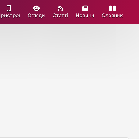
Пристрої
Огляди
Статті
Новини
Cловник