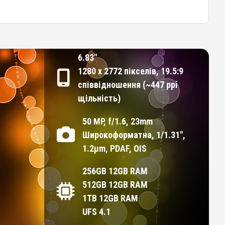
6.83"
1280 x 2772 пікселів, 19.5:9
співвідношення (~447 ppi
щільність)
50 MP, f/1.6, 23mm
Широкоформатна, 1/1.31",
1.2µm, PDAF, OIS
256GB 12GB RAM
512GB 12GB RAM
1TB 12GB RAM
UFS 4.1