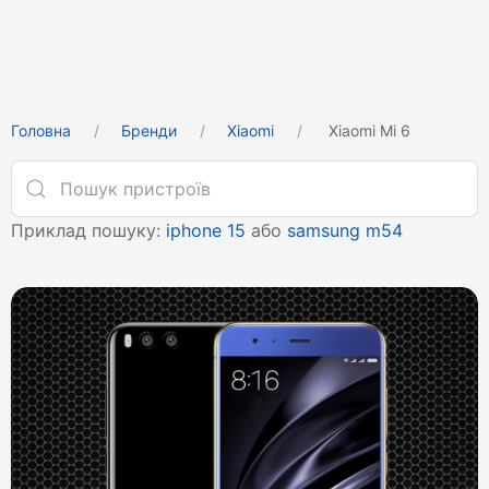
Головна
Бренди
Xiaomi
Xiaomi Mi 6
Приклад пошуку:
iphone 15
або
samsung m54