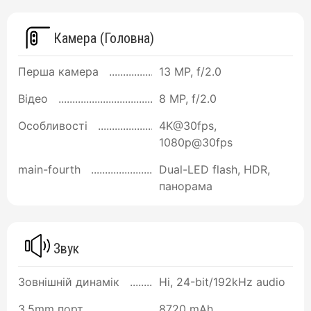
Камера (Головна)
Перша камера
13 MP, f/2.0
Відео
8 MP, f/2.0
Особливості
4K@30fps,
1080p@30fps
main-fourth
Dual-LED flash, HDR,
панорама
Звук
Зовнішній динамік
Ні, 24-bit/192kHz audio
3.5mm порт
8720 mAh