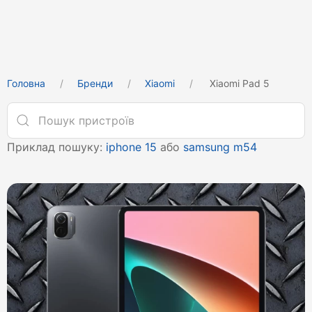
Головна
Бренди
Xiaomi
Xiaomi Pad 5
Приклад пошуку:
iphone 15
або
samsung m54