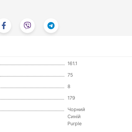
161.1
75
8
179
Чорний
Синій
Purple