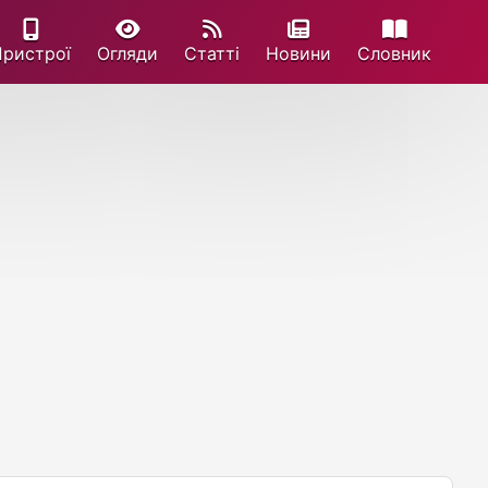
Пристрої
Огляди
Статті
Новини
Cловник