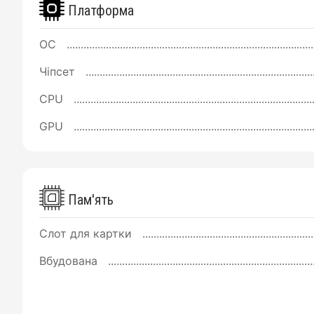
Платформа
ОС
Чіпсет
CPU
GPU
Пам'ять
Слот для картки
Вбудована