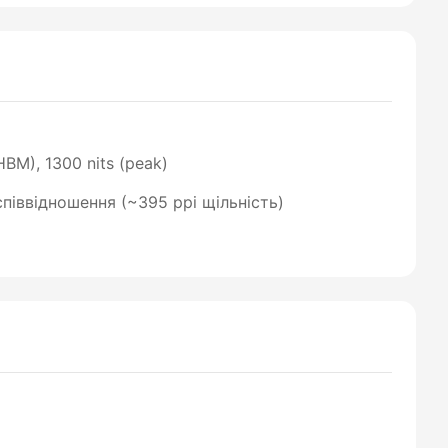
BM), 1300 nits (peak)
 співвідношення (~395 ppi щільність)