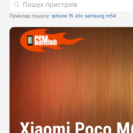
Приклад пошуку:
iphone 15
або
samsung m54
Xiaomi Poco M