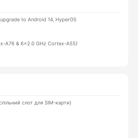
d upgrade to Android 14, HyperOS
ex-A76 & 6x2.0 GHz Cortex-A55)
пільний слот для SIM-карти)