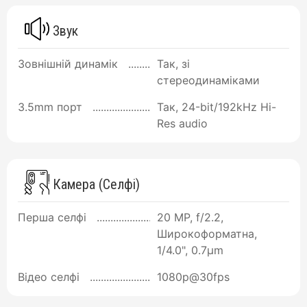
Звук
Зовнішній динамік
Так, зі
стереодинаміками
3.5mm порт
Так, 24-bit/192kHz Hi-
Res audio
Камера (Селфі)
Перша селфі
20 MP, f/2.2,
Широкоформатна,
1/4.0", 0.7µm
Відео селфі
1080p@30fps