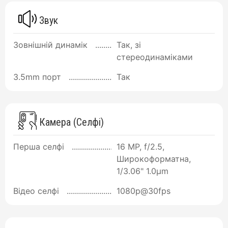
Звук
Зовнішній динамік
Так, зі
стереодинаміками
3.5mm порт
Так
Камера (Селфі)
Перша селфі
16 MP, f/2.5,
Широкоформатна,
1/3.06" 1.0µm
Відео селфі
1080p@30fps