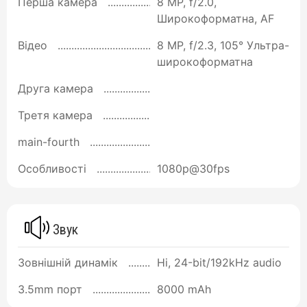
Перша камера
8 MP, f/2.0,
Широкоформатна, AF
Відео
8 MP, f/2.3, 105° Ультра-
широкоформатна
Друга камера
Третя камера
main-fourth
Особливості
1080p@30fps
Звук
Зовнішній динамік
Ні, 24-bit/192kHz audio
3.5mm порт
8000 mAh