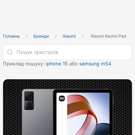
Головна
Бренди
Xiaomi
Xiaomi Redmi Pad
Приклад пошуку:
iphone 15
або
samsung m54