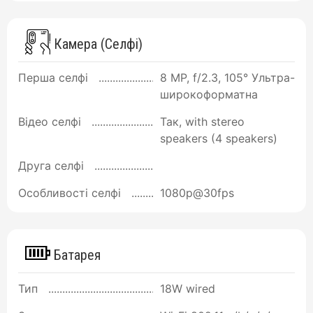
Камера (Селфі)
Перша селфі
8 MP, f/2.3, 105° Ультра-
широкоформатна
Відео селфі
Так, with stereo
speakers (4 speakers)
Друга селфі
Особливості селфі
1080p@30fps
Батарея
Тип
18W wired