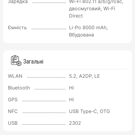
Зарядка
Wi-Fi 802.11 a/b/g/n/ac,
двосмуговий, Wi-Fi
Direct
Ємність
Li-Po 8000 mAh,
Вбудована
Загальні
WLAN
5.2, A2DP, LE
Bluetooth
Ні
GPS
Ні
NFC
USB Type-C, OTG
USB
2302