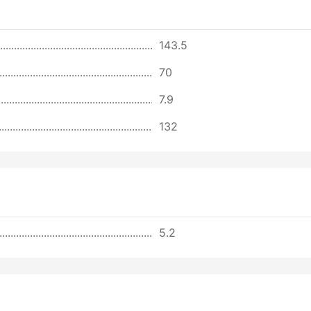
143.5
70
7.9
132
5.2