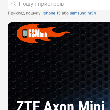
Приклад пошуку:
iphone 15
або
samsung m54
ZTE Axon Mini