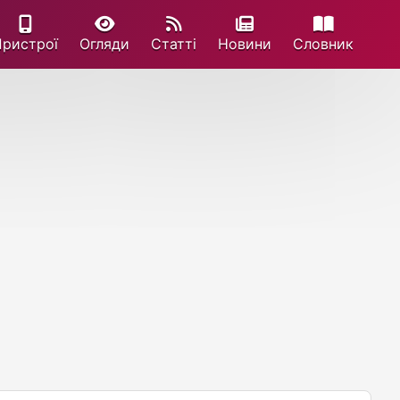
Пристрої
Огляди
Статті
Новини
Cловник