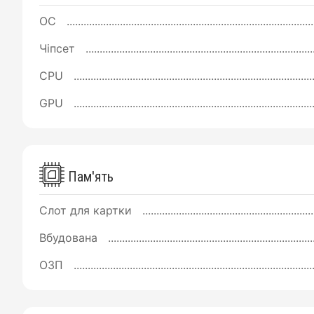
ОС
Чіпсет
CPU
GPU
Пам'ять
Слот для картки
Вбудована
ОЗП