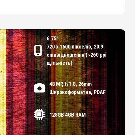
6.75"
720 x 1600 пікселів, 20:9
співвідношення (~260 ppi
щільність)
48 MP, f/1.8, 26mm
Широкоформатна, PDAF
128GB 4GB RAM