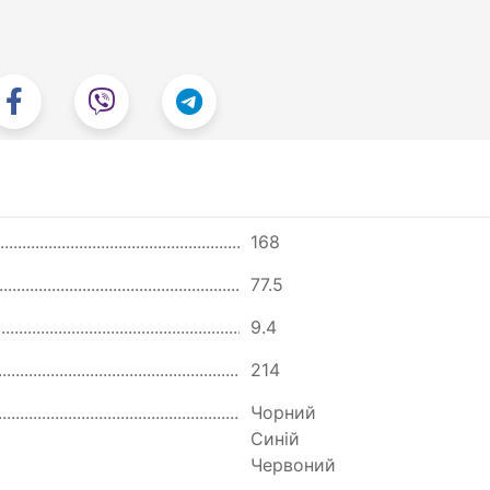
168
77.5
9.4
214
Чорний
Синій
Червоний