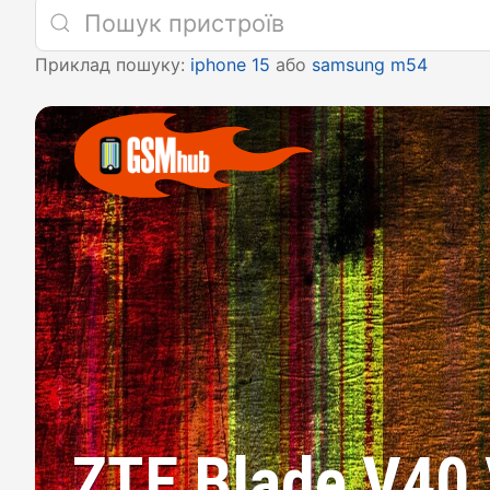
Приклад пошуку:
iphone 15
або
samsung m54
ZTE Blade V40 