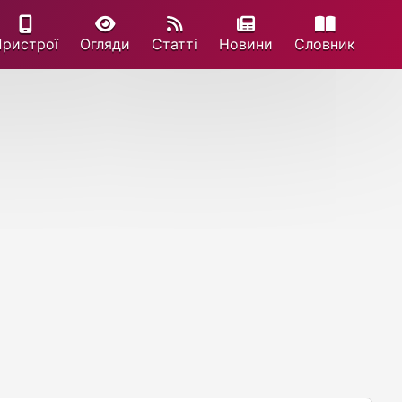
Пристрої
Огляди
Статті
Новини
Cловник