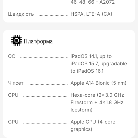
46, 48, 66 - A2072
Швидкість
HSPA, LTE-A (CA)
Платформа
ОС
iPadOS 14.1, up to
iPadOS 15.7, upgradable
to iPadOS 16.1
Чіпсет
Apple A14 Bionic (5 nm)
CPU
Hexa-core (2x3.0 GHz
Firestorm + 4x1.8 GHz
Icestorm)
GPU
Apple GPU (4-core
graphics)