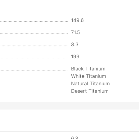
149.6
71.5
8.3
199
Black Titanium
White Titanium
Natural Titanium
Desert Titanium
6.3