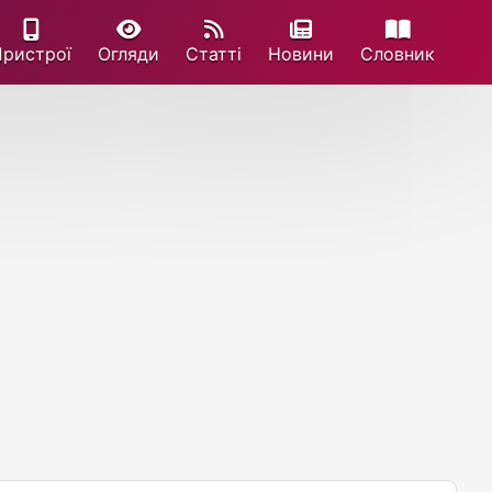
Пристрої
Огляди
Статті
Новини
Cловник