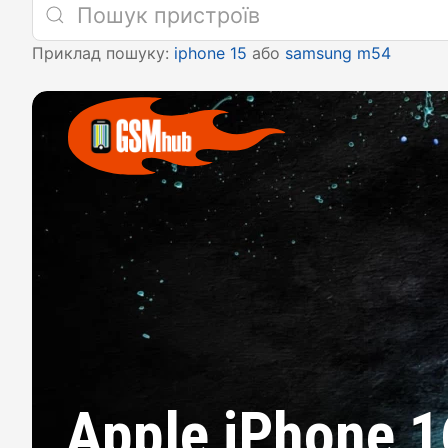
Приклад пошуку:
iphone 15
або
samsung m54
Apple iPhone 1