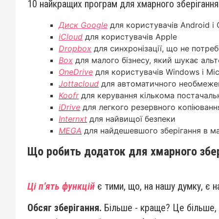
10 найкращих програм для хмарного зберігання
Диск Google
для користувачів Android і
iCloud
для користувачів Apple
Dropbox
для синхронізації, що не потре
Box
для малого бізнесу, який шукає аль
OneDrive
для користувачів Windows і Mic
Jottacloud
для автоматичного необмежен
Koofr
для керування кількома постачаль
iDrive
для легкого резервного копіюванн
Internxt
для найвищої безпеки
MEGA
для найдешевшого зберігання в м
Що робить додаток для хмарного збе
Ці п’ять функцій
є тими, що, на нашу думку, є
Обсяг зберігання.
Більше - краще? Це більше, н