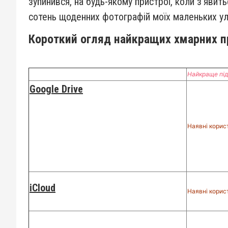
зупинився, на будь-якому пристрої, коли з’явит
сотень щоденних фотографій моїх маленьких у
Короткий огляд найкращих хмарних п
Найкраще під
Google Drive
Наявні корист
iCloud
Наявні корис