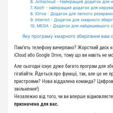
6. Jottacloud - Найкращий додаток для 
7. Koofr - найкращий додаток для керу
8. iDrive - Додаток для легкого резервн
9. Internxt - Додаток для хмарного збер
10. MEGA - Додаток для найдешевшого 
Яку програму хмарного зберігання вам 
Пам'ять телефону вичерпано? Жорсткий диск к
iCloud або Google Drive, тому що ви навіть не мо
Але сьогодні існує дуже багато програм для збе
гігабайти. Йдеться про функції, так, але це не 
пристроями? Нова віддалена команда? Цифровий 
звільнення!)
Незалежно від того, чи ви вперше відмовляєте
призначена для вас.