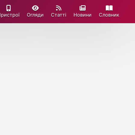
Пристрої
Огляди
Статті
Новини
Cловник