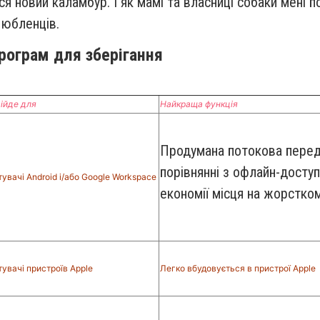
ься новий каламбур. І як мамі та власниці собаки мені
любленців.
рограм для зберігання
ійде для
Найкраща функція
Продумана потокова перед
порівнянні з офлайн-досту
увачі Android і/або Google Workspace
економії місця на жорстко
тувачі пристроїв Apple
Легко вбудовується в пристрої Apple