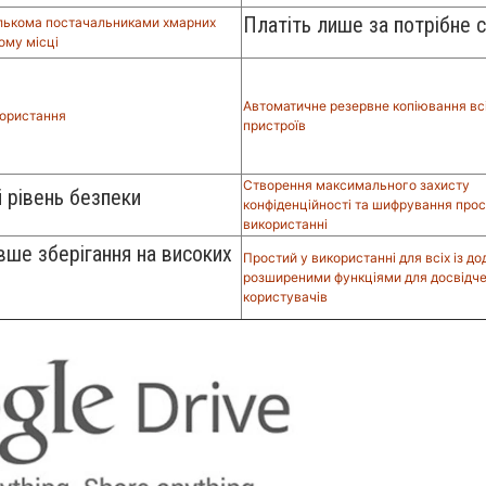
Платіть лише за потрібне 
лькома постачальниками хмарних
ому місці
Автоматичне резервне копіювання вс
користання
пристроїв
Створення максимального захисту
 рівень безпеки
конфіденційності та шифрування про
використанні
ше зберігання на високих
Простий у використанні для всіх із д
розширеними функціями для досвідч
користувачів