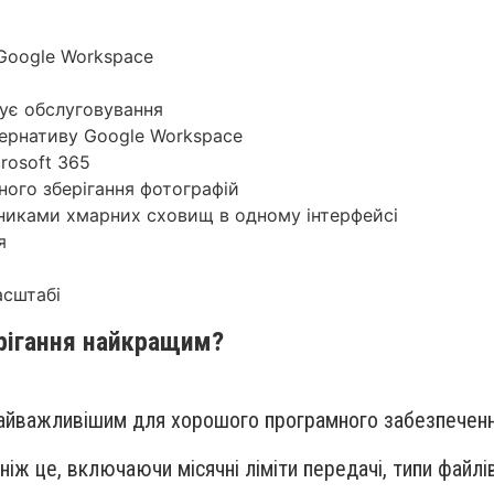
 Google Workspace
бує обслуговування
тернативу Google Workspace
rosoft 365
ого зберігання фотографій
никами хмарних сховищ в одному інтерфейсі
я
асштабі
рігання найкращим?
 найважливішим для хорошого програмного забезпечен
іж це, включаючи місячні ліміти передачі, типи файлів,