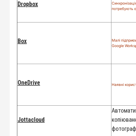
Dropbox
Синхронізаці
потребують 
Box
Малі підприє
Google Works
OneDrive
Наявні корист
Автомати
Jottacloud
копіюванн
фотограф