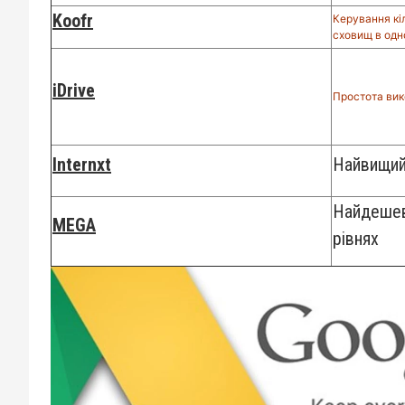
Koofr
Керування кі
сховищ в одн
iDrive
Простота ви
Internxt
Найвищий
Найдешев
MEGA
рівнях