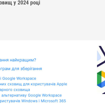
овищ у 2024 році
гання найкращим?
грам для зберігання
 і Google Workspace
рних сховищ для користувачів Apple
марного сховища
є альтернативу Google Workspace
ристувачів Windows і Microsoft 365