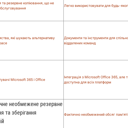
я та резервне копіювання, що не
Легко використовувати для будь-яко
обслуговування
мства, які шукають альтернативу
Документи та інструменти для спільно
pace
віддалених команд
Інтеграція з Microsoft Office 365, але
увачі Microsoft 365 і Office
доступна для всіх платформ
чне необмежене резервне
я та зберігання
Фактично необмежений обсяг пам'яті
ій