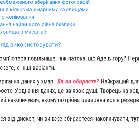
необмеженого зберігання фотографій
вання кількома хмарними сховищами
ого копіювання
ігання найвищого рівня безпеки
сховища в масштабі
слід використовувати?
омп'ютера повільніше, ніж патока, що йде в гору? П
жете, є інші варіанти.
рігання даних у хмарі.
Як ви обираєте?
Найкращий для 
просто з’єднання даних, це зв’язок душі. Творець на хо
накопичувач, якому потрібна резервна копія резервної 
ся від дискет, чи ви вже збираєтеся накопичувати,
тут