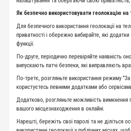
налаштування та оберігаючи свою приватність,
Як безпечно використовувати геолокацію на 
Для безпечного використання геолокації на те
приватності і обережно вибирайте, які додатки
функції.
По-друге, періодично перевіряйте наявність о
випускають патчі безпеки, які виправляють вра
По-третє, розгляньте використання режиму "За 
користуєтесь певними додатками або сервісам
Додатково, розгляньте можливість вимкнення г
вашого місцезнаходження в онлайні.
Нарешті, бережіть свої паролі та не діліться
використанні геолокації у публічних місцях, що