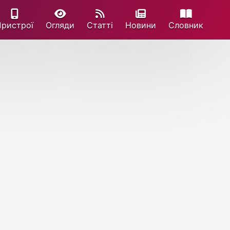
Пристрої
Огляди
Статті
Новини
Cловник