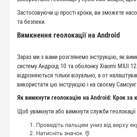
Застосовуючи ці прості кроки, ви зможете насо
та безпеки.
Вимкнення геолокації на Android
Зараз ми з вами розглянемо інструкцію, як вим
систему Андроід 10 та оболонку Xiaomi MIUI 12
відрізняються тільки візуально, а от налаштув
використати цю інструкцію і на своєму Самсунг
Як вимкнути геолокацію на Android: Крок за 
Щоб увімкнути або вимкнути служби геолокації 
Проведіть пальцем униз від верху ек
Натисніть значок