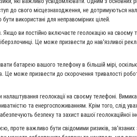
зики, які важливо усвідомлювати. Одним з основних риз
туп до свого місцезнаходження, не дотримуються нале
 бути використані для неправомірних цілей.
. Якщо ви постійно включаєте геолокацію на своєму т
іберзлочинці. Це може призвести до нав'язливої рекла
вати батарею вашого телефону в більшій мірі, оскіль
в. Це може призвести до скорочення тривалості робо
 налаштування геолокації на своєму телефоні. Вимика
риватністю та енергоспоживанням. Крім того, слід ува
забезпечують безпеку та захист вашої геолокаційної ін
єю, проте важливо бути свідомими ризиків, зв'язаних 