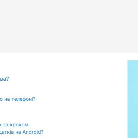
ива?
ю на телефоні?
к за кроком
атків на Android?