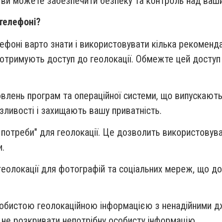
 ви можете забезпечити безпеку та контроль над ваш
телефоні?
лефоні варто знати і використовувати кілька рекоменд
 отримують доступ до геолокації. Обмежте цей доступ д
новлень програм та операційної системи, що випускают
зливості і захищають вашу приватність.
потреби" для геолокації. Це дозволить використовуват
и.
еолокації для фотографій та соціальних мереж, що д
 особистою геолокаційною інформацією з ненадійними
б не розкривати непотрібну особисту інформацію.