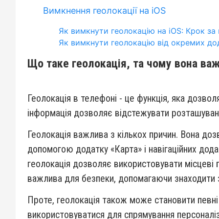
Вимкнення геолокації на iOS
Як вимкнути геолокацію на iOS: Крок за
Як вимкнути геолокацію від окремих дод
Що таке геолокація, та чому вона ва
Геолокація в телефоні - це функція, яка дозв
інформація дозволяє відстежувати розташування
Геолокація важлива з кількох причин. Вона доз
допомогою додатку «Карта» і навігаційних дод
геолокація дозволяє використовувати місцеві п
важлива для безпеки, допомагаючи знаходити з
Проте, геолокація також може становити певні
використовуватися для спрямування персоналіз