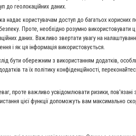
п до геолокаційних даних.
а надає користувачам доступ до багатьох корисних пос
безпеку. Проте, необхідно розумно використовувати ц
ційних даних. Важливо звертати увагу на налаштуванн
ння і як ця інформація використовується.
слід бути обережним з використанням додатків, особл
датків та їх політику конфіденційності, переконайтес
еваг, проте важливо усвідомлювати ризики, пов'язані
истання цієї функції допоможуть вам максимально ско