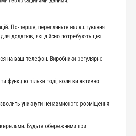
ими геолокаційними даними.
ацій. По-перше, перегляньте налаштування
ля додатків, які дійсно потребують цієї
ься на ваш телефон. Виробники регулярно
и функцію тільки тоді, коли ви активно
озволить уникнути ненавмисного розміщення
 джерелами. Будьте обережними при