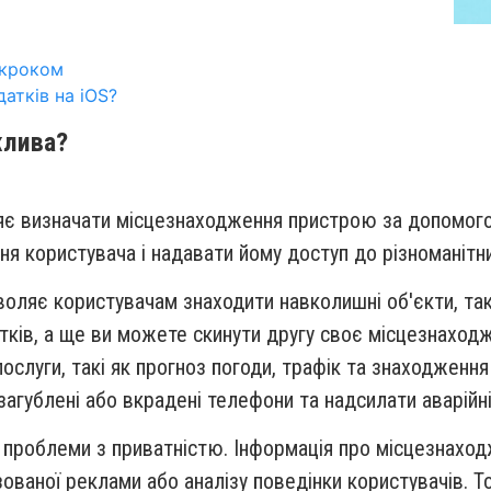
 кроком
атків на iOS?
жлива?
оляє визначати місцезнаходження пристрою за допомого
 користувача і надавати йому доступ до різноманітни
воляє користувачам знаходити навколишні об'єкти, такі
атків, а ще ви можете скинути другу своє місцезнаход
ослуги, такі як прогноз погоди, трафік та знаходження
агублені або вкрадені телефони та надсилати аварійн
 проблеми з приватністю. Інформація про місцезнахо
ованої реклами або аналізу поведінки користувачів.