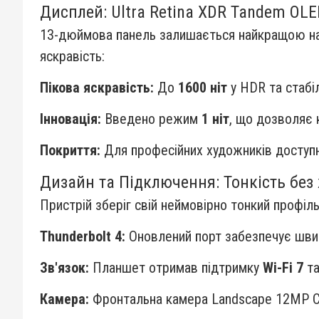
Дисплей: Ultra Retina XDR Tandem OL
13-дюймова панель залишається найкращою на 
яскравість:
Пікова яскравість:
До
1600 ніт
у HDR та стабіл
Інновація:
Введено режим
1 ніт
, що дозволяє 
Покриття:
Для професійних художників доступн
Дизайн та Підключення: Тонкість без
Пристрій зберіг свій неймовірно тонкий профіл
Thunderbolt 4:
Оновлений порт забезпечує швид
Зв'язок:
Планшет отримав підтримку
Wi-Fi 7
т
Камера:
Фронтальна камера Landscape 12MP Cent