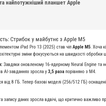
й та найпотужніший планшет Apple
сть: Стрибок у майбутнє з Apple M5
ементом iPad Pro 13 (2025) став чіп
Apple M5
. Хоча 
рхітектурні зміни фокусуються на швидкості обробки ш
я:
Завдяки оновленому 16-ядерному Neural Engine та 
 в AI-завданнях зросла у
3,5 раза
порівняно з M4.
я від 8 ГБ. Тепер базові моделі (256/512 ГБ) оснащен
а запису даних зросла вдвічі, що критично важливо пр