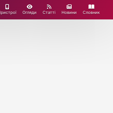
Пристрої
Огляди
Статті
Новини
Cловник