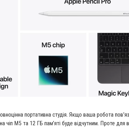
овноцінна портативна студія. Якщо ваша робота пов'я
а чіп M5 та 12 ГБ пам'яті буде відчутним. Проте для 