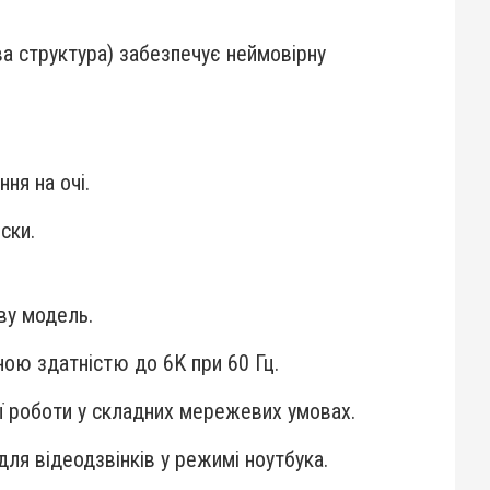
 структура) забезпечує неймовірну
ня на очі.
иски.
ву модель.
ною здатністю до 6K при 60 Гц.
ої роботи у складних мережевих умовах.
ля відеодзвінків у режимі ноутбука.