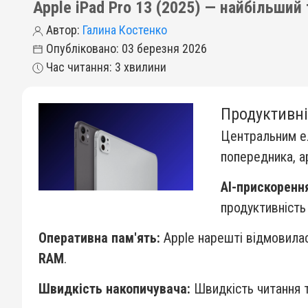
Apple iPad Pro 13 (2025) — найбільши
Автор:
Галина Костенко
Опубліковано: 03 березня 2026
Час читання: 3 хвилини
Продуктивні
Центральним ел
попередника, а
AI-прискоренн
продуктивність
Оперативна пам'ять:
Apple нарешті відмовилас
RAM
.
Швидкість накопичувача:
Швидкість читання т