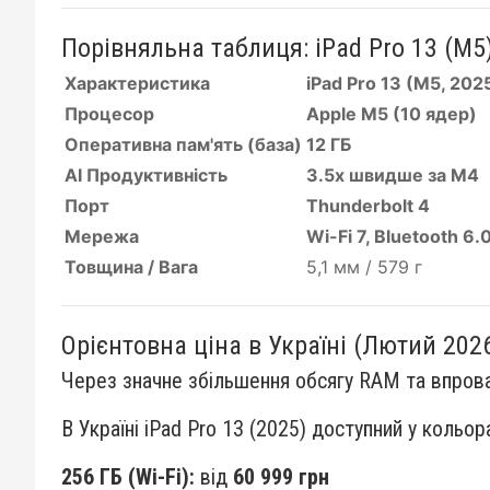
Порівняльна таблиця: iPad Pro 13 (M5)
Характеристика
iPad Pro 13 (M5, 202
Процесор
Apple M5 (10 ядер)
Оперативна пам'ять (база)
12 ГБ
AI Продуктивність
3.5x швидше за M4
Порт
Thunderbolt 4
Мережа
Wi-Fi 7, Bluetooth 6.
Товщина / Вага
5,1 мм / 579 г
Орієнтовна ціна в Україні (Лютий 202
Через значне збільшення обсягу RAM та впрова
В Україні iPad Pro 13 (2025) доступний у кольо
256 ГБ (Wi-Fi):
від
60 999 грн