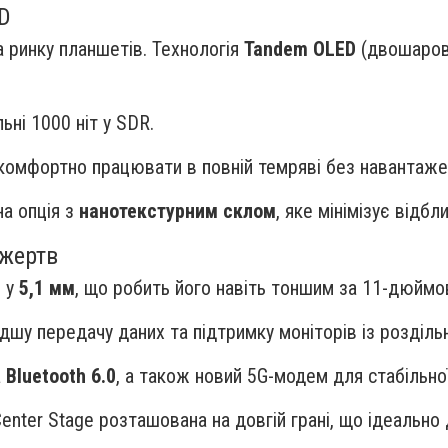
ED
ринку планшетів. Технологія
Tandem OLED
(двошарова
ьні 1000 ніт у SDR.
комфортно працювати в повній темряві без навантажен
а опція з
нанотекстурним склом
, яке мінімізує відбл
 жертв
ь у
5,1 мм
, що робить його навіть тоншим за 11-дюймо
шу передачу даних та підтримку моніторів із розділь
а
Bluetooth 6.0
, а також новий 5G-модем для стабільн
er Stage розташована на довгій грані, що ідеально д