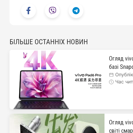
БІЛЬШЕ ОСТАННІХ НОВИН
Огляд viv
базі Snapd
Опублік
Час чит
Огляд viv
світі сма