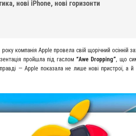
ика, нові iPhone, нові горизонти
року компанія Apple провела свій щорічний осінній зах
езентація пройшла під гаслом
“Awe Dropping”
, що си
справді — Apple показала не лише нові пристрої, а й 