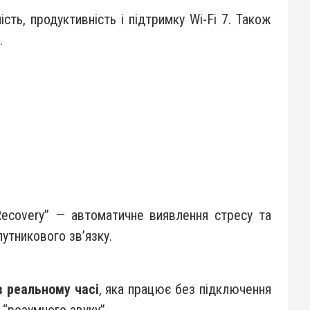
сть, продуктивність і підтримку Wi-Fi 7. Також
.
Recovery” — автоматичне виявлення стресу та
путникового зв’язку.
в реальному часі
, яка працює без підключення
 “розумного звуку”.