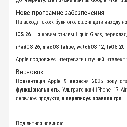
Нове програмне забезпечення
На заході також були оголошені дати виходу н
iOS 26
— з новим стилем Liquid Glass, перекла
iPadOS 26
,
macOS Tahoe
,
watchOS 12
,
tvOS 20
Apple продовжує інтегрувати штучний інтелект у
Висновок
Презентація Apple 9 вересня 2025 року ст
функціональність
. Ультратонкий iPhone 17 Ai
оновлює продукти, а
переписує правила гри
.
Поділитися новиною