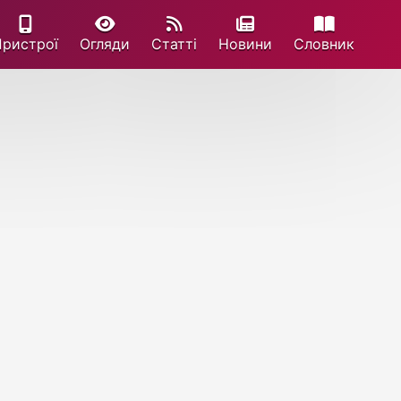
Пристрої
Огляди
Статті
Новини
Cловник