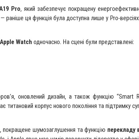
A19 Pro
, який забезпечує покращену енергоефективні
— раніше ця функція була доступна лише у Pro-версіях
 Apple Watch
одночасно. На сцені були представлені:
ров’я, оновлений дизайн, а також функцію “Smart 
ає титановий корпус нового покоління та підтримку су
, покращене шумозаглушення та функцію
перекладу 
ds, і Apple явно має намір повернути лідерство у сфері