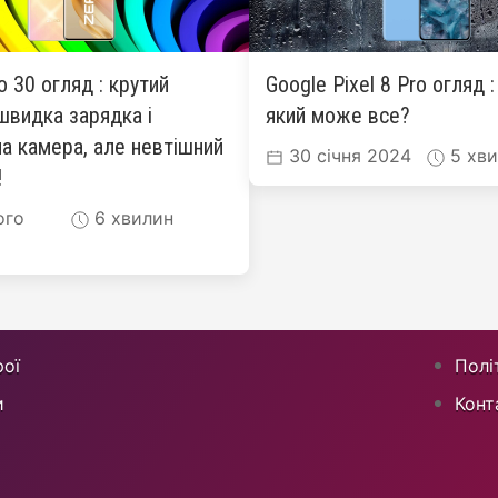
ro 30 огляд : крутий
Google Pixel 8 Pro огляд 
швидка зарядка і
який може все?
а камера, але невтішний
30 січня 2024
5 хви
!
ого
6 хвилин
ої
Полі
и
Конт