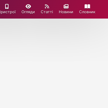
Пристрої
Огляди
Статті
Новини
Cловник