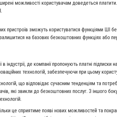
ширені можливості користувачам доведеться платити.
.
них пристроїв зможуть користуватися функціями ШІ бе
 залишитися на базових безкоштовних функціях або пер
в індустрії, де компанії пропонують платні підписки н
нноваційних технологій, забезпечуючи при цьому корис
нологій, що відповідає сучасним тенденціям та потреба
ів, які звикли до безкоштовних послуг. З іншого бок
ехнологій.
скільки це сприятиме появі нових можливостей та покр