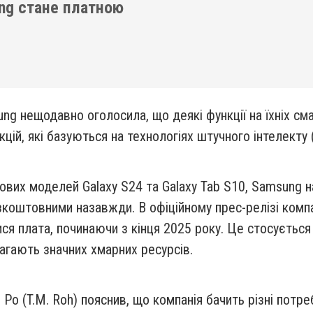
ng стане платною
ng нещодавно оголосила, що деякі функції на їхніх см
цій, які базуються на технологіях штучного інтелекту (
ових моделей Galaxy S24 та Galaxy Tab S10, Samsung на
коштовними назавжди. В офіційному прес-релізі компані
ся плата, починаючи з кінця 2025 року. Це стосується 
магають значних хмарних ресурсів.
о (T.M. Roh) пояснив, що компанія бачить різні потре