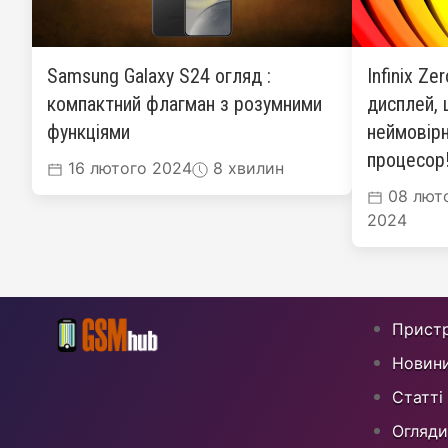
Samsung Galaxy S24 огляд :
Infinix Ze
компактний флагман з розумними
дисплей, 
функціями
неймовірн
процесор
16 лютого 2024
8 хвилин
08 лют
2024
Пристр
Новин
Статті
Огляди