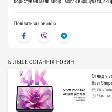
користувачі мали вибір і могли вирішувати, які ф
Поділитися новиною
БІЛЬШЕ ОСТАННІХ НОВИН
Огляд viv
базі Snapd
Опублік
Час чит