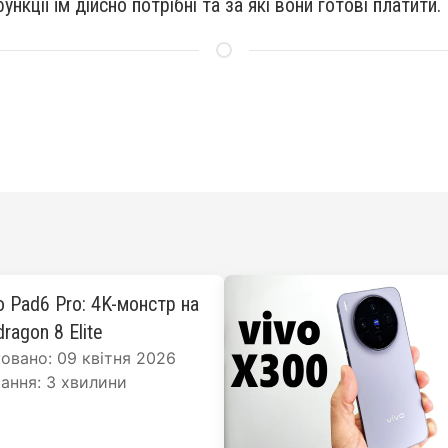
ункції їм дійсно потрібні та за які вони готові платити.
o Pad6 Pro: 4K-монстр на
ragon 8 Elite
овано: 09 квітня 2026
ання: 3 хвилини