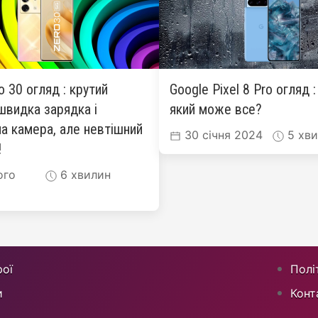
ro 30 огляд : крутий
Google Pixel 8 Pro огляд 
швидка зарядка і
який може все?
а камера, але невтішний
30 січня 2024
5 хви
!
ого
6 хвилин
ої
Полі
и
Конт