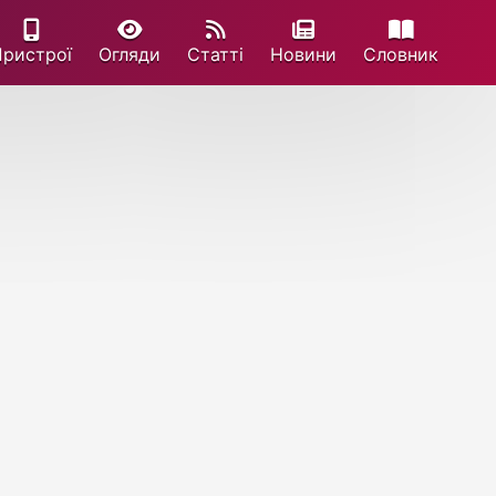
Пристрої
Огляди
Статті
Новини
Cловник