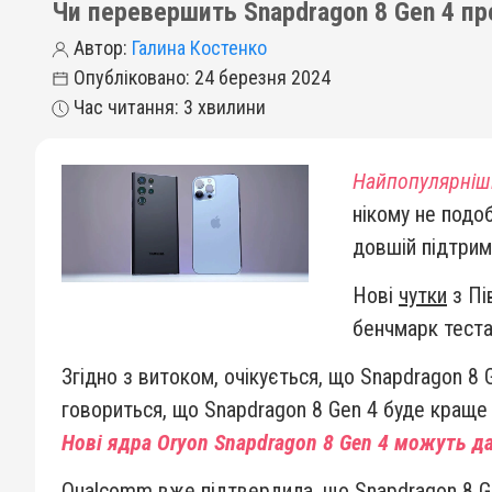
Чи перевершить Snapdragon 8 Gen 4 про
Автор:
Галина Костенко
Опубліковано: 24 березня 2024
Час читання: 3 хвилини
Найпопулярніш
нікому не подо
довшій підтрим
Нові
чутки
з Пі
бенчмарк теста
Згідно з витоком, очікується, що Snapdragon 8 
говориться, що Snapdragon 8 Gen 4 буде краще
Нові ядра Oryon Snapdragon 8 Gen 4 можуть д
Qualcomm вже підтвердила, що Snapdragon 8 Ge