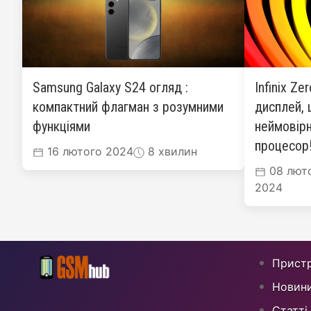
Samsung Galaxy S24 огляд :
Infinix Ze
компактний флагман з розумними
дисплей, 
функціями
неймовірн
процесор
16 лютого 2024
8 хвилин
08 лют
2024
Пристр
Новин
Статті