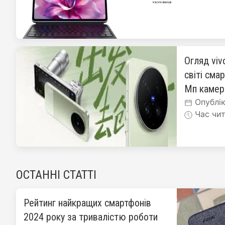
Огляд viv
світі сма
Мп каме
Опублік
Час чит
ОСТАННІ СТАТТІ
Рейтинг найкращих смартфонів
2024 року за тривалістю роботи