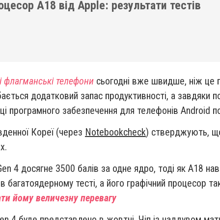
цесор A18 від Apple: результати тестів
і флагманські телефони
сьогодні вже швидше, ніж це 
бається додатковий запас продуктивності, а завдяки 
ці програмного забезпечення для телефонів Android по
вденної Кореї (через
Notebookcheck
) стверджують, щ
х.
Gen 4 досягне 3500 балів за одне ядро, тоді як A18 н
 в багатоядерному тесті, а його графічний процесор 
ати йому величезну перевагу
n 4 буде представлено в жовтні. Чіп із наддувом мат