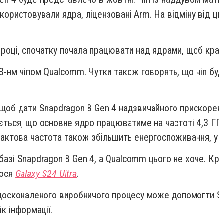
икористовували ядра, ліцензовані Arm. На відміну від
 році, спочатку почала працювати над ядрами, щоб кра
3-нм чіпом Qualcomm. Чутки також говорять, що чіп бу
 щоб дати Snapdragon 8 Gen 4 надзвичайного прискоренн
ться, що основне ядро працюватиме на частоті 4,3 ГГ
 тактова частота також збільшить енергоспоживання, у 
азі Snapdragon 8 Gen 4, а Qualcomm цього не хоче. Крі
лося
Galaxy S24 Ultra
.
вдосконаленого виробничого процесу може допомогти 
к інформації.