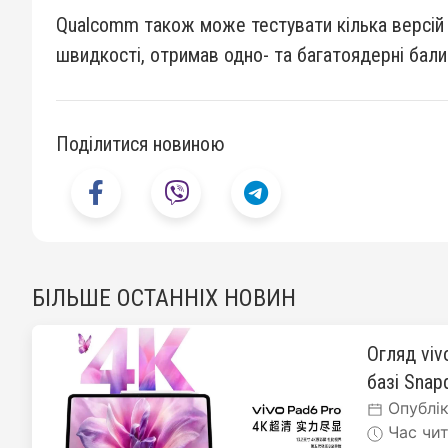
Qualcomm також може тестувати кілька версій S
швидкості, отримав одно- та багатоядерні бал
Поділитися новиною
БІЛЬШЕ ОСТАННІХ НОВИН
Огляд viv
базі Snapd
Опублік
Час чит