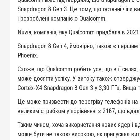
Snapdragon 8 Gen 3. Це тому, що останні чіпи в
і розроблені компанією Qualcomm.
Nuvia, компанія, яку Qualcomm придбала в 2021
Snapdragon 8 Gen 4, ймовірно, також є першим 
Phoenix.
Схоже, що Qualcomm робить усе, що в її силах,
може досягти успіху. У витоку також стверджує
Cortex-X4 Snapdragon 8 Gen 3 у 3,30 ГГц. Вища
Це може призвести до перегріву телефонів на б
великим стрибком у порівнянні з 2187, що вда
Таким чином, хоча використання нових ядер і 
може бути не такою високою, як припускає виті