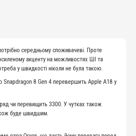
потрібно середньому споживачеві. Проте
посиленому акценту на можливостях ШІ та
треба у швидкості ніколи не була такою.
о Snapdragon 8 Gen 4 перевершить Apple A18 у
авряд чи перевищить 3300. У чутках також
також буде швидшим.
име ядра Oryon, що дасть йому перевагу перед