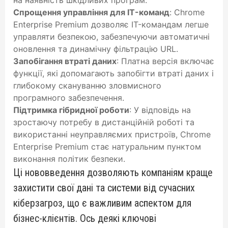
на наявність шкідливих програм.
Спрощення управління для IT-команд
: Chrome
Enterprise Premium дозволяє IT-командам легше
управляти безпекою, забезпечуючи автоматичні
оновлення та динамічну фільтрацію URL.
Запобігання втраті даних
: Платна версія включає
функції, які допомагають запобігти втраті даних і
глибокому скануванню зловмисного
програмного забезпечення.
Підтримка гібридної роботи
: У відповідь на
зростаючу потребу в дистанційній роботі та
використанні неуправляємих пристроїв, Chrome
Enterprise Premium стає натуральним пунктом
виконання політик безпеки.
Ці нововведення дозволяють компаніям краще
захистити свої дані та системи від сучасних
кіберзагроз, що є важливим аспектом для
бізнес-клієнтів. Ось деякі ключові