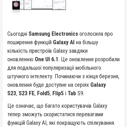
Сьогодні
Samsung Electronics
оголосила про
поширення функцій
Galaxy AI
на більшу
кількість пристроїв Galaxy завдяки
оновленню
One UI 6.1
. Це оновлення розробили
для подальшої популяризації мобільного
штучного інтелекту. Починаючи з кінця березня,
оновлення буде доступне на серіях
Galaxy
S23
,
S23 FE
,
Fold5
,
Flip5
і
Tab
S9.
Це означає, що багато користувачів Galaxy
тепер зможуть скористатися перевагами
функцій Galaxy AI, які покращують спілкування.