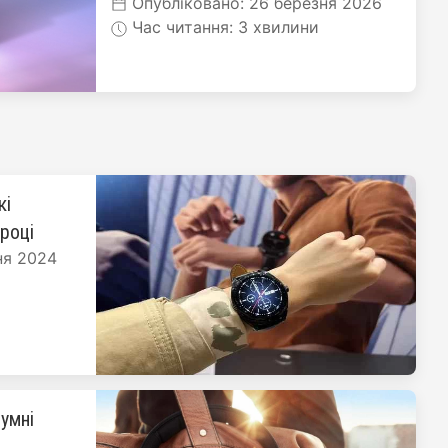
Опубліковано: 26 березня 2026
Час читання: 3 хвилини
кі
 році
ня 2024
умні