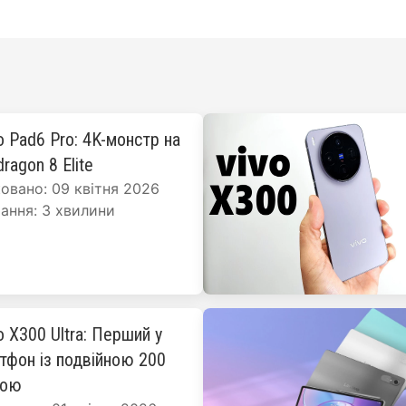
o Pad6 Pro: 4K-монстр на
ragon 8 Elite
овано: 09 квітня 2026
ання: 3 хвилини
o X300 Ultra: Перший у
ртфон із подвійною 200
рою