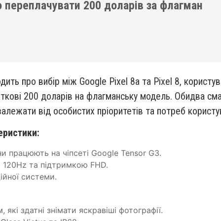
рто переплачувати 200 доларів за флагман
ить про вибір між Google Pixel 8a та Pixel 8, користу
ткові 200 доларів на флагманську модель. Обидва сма
алежати від особистих пріоритетів та потреб користу
еристики:
и працюють на чіпсеті Google Tensor G3.
я 120Hz та підтримкою FHD.
ійної системи.
 які здатні знімати яскравіші фотографії.