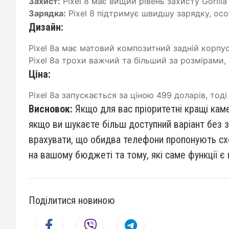
Захист:
Pixel 8 має вищий рівень захисту Gorilla 
Зарядка:
Pixel 8 підтримує швидшу зарядку, осо
Дизайн:
Pixel 8a має матовий композитний задній корпус, 
Pixel 8a трохи важчий та більший за розмірами
Ціна:
Pixel 8a запускається за ціною 499 доларів, тоді
Висновок:
Якщо для вас пріоритетні кращі каме
якщо ви шукаєте більш доступний варіант без з
врахувати, що обидва телефони пропонують сх
на вашому бюджеті та тому, які саме функції є
Поділитися новиною