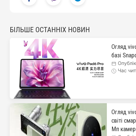
БІЛЬШЕ ОСТАННІХ НОВИН
Огляд viv
базі Snapd
Опублік
Час чит
Огляд viv
світі сма
Мп каме