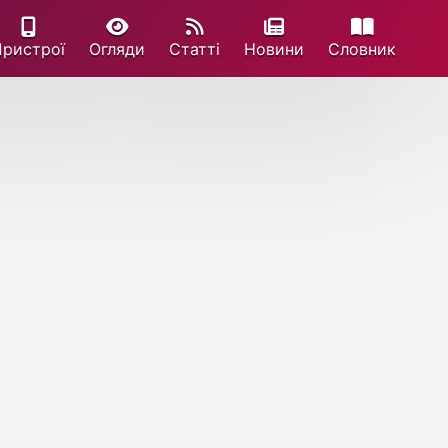
Пристрої
Огляди
Статті
Новини
Cловник