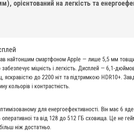
 мм), орієнтований на легкість та енергоеф
сплей
став найтоншим смартфоном Apple — лише 5,5 мм товщини
 забезпечує міцність і легкість. Дисплей — 6,1-дюймо
ц, яскравістю до 2200 ніт та підтримкою HDR10+. Завдя
ину кольорів і контрастність.
оптимізованому для енергоефективності. Він має 6 яде
 ГБ оперативної та від 128 до 512 ГБ сховища. Це не г
 більш ніж достатньо.