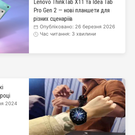
Lenovo ThinkTab X11 та Idea Tab
Pro Gen 2 — нові планшети для
різних сценаріїв
Опубліковано: 26 березня 2026
Час читання: 3 хвилини
кі
 році
ня 2024