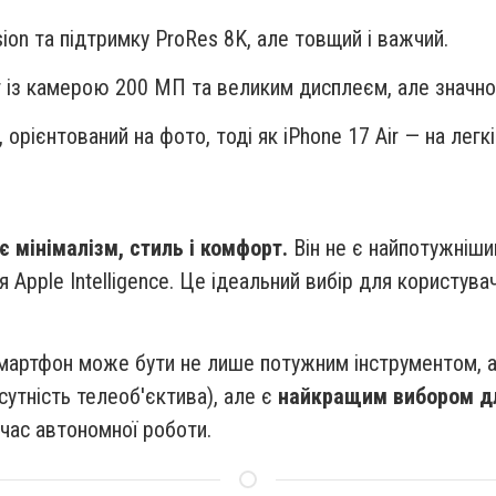
on та підтримку ProRes 8K, але товщий і важчий.
 із камерою 200 МП та великим дисплеєм, але значно
рієнтований на фото, тоді як iPhone 17 Air — на легкіс
є мінімалізм, стиль і комфорт.
Він не є найпотужнішим
я Apple Intelligence. Це ідеальний вибір для користувач
мартфон може бути не лише потужним інструментом, а 
утність телеоб'єктива), але є
найкращим вибором для
 час автономної роботи.