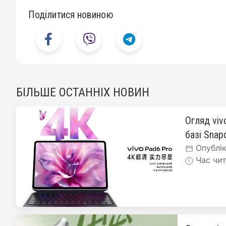
Поділитися новиною
БІЛЬШЕ ОСТАННІХ НОВИН
Огляд viv
базі Snapd
Опублік
Час чит