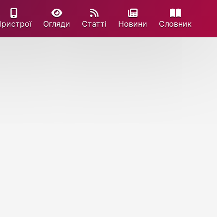
Пристрої
Огляди
Статті
Новини
Cловник