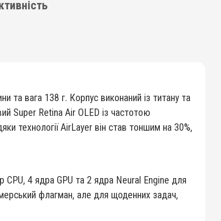
ективність
 та вага 138 г. Корпус виконаний із титану та
вий Super Retina Air OLED із частотою
ки технології AirLayer він став тоншим на 30%,
р CPU, 4 ядра GPU та 2 ядра Neural Engine для
еймерський флагман, але для щоденних задач,