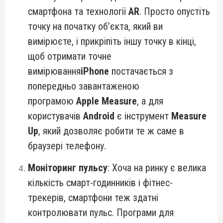
смартфона та технології
AR
. Просто опустіть
точку на початку об’єкта, який ви
вимірюєте, і прикріпіть іншу точку в кінці,
щоб отримати точне
вимірювання
iPhone
постачається з
попередньо завантаженою
програмою
Apple Measure
, а для
користувачів
Android
є інструмент
Measure
Up
, який дозволяє робити те ж саме в
браузері телефону.
Моніторинг пульсу
: Хоча на ринку є велика
кількість смарт-годинників і фітнес-
трекерів, смартфони теж здатні
контролювати пульс. Програми для