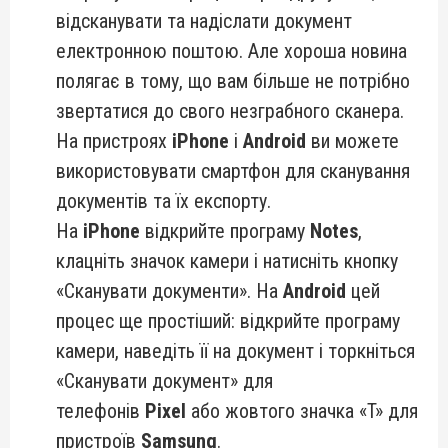
відсканувати та надіслати документ
електронною поштою. Але хороша новина
полягає в тому, що вам більше не потрібно
звертатися до свого незграбного сканера.
На пристроях
iPhone
і
Android
ви можете
використовувати смартфон для сканування
документів та їх експорту.
На
iPhone
відкрийте програму
Notes
,
клацніть значок камери і натисніть кнопку
«Сканувати документи». На
Android
цей
процес ще простіший: відкрийте програму
камери, наведіть її на документ і торкніться
«Сканувати документ» для
телефонів
Pixel
або жовтого значка «T» для
пристроїв
Samsung
.