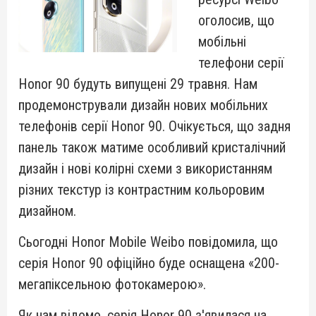
оголосив, що
мобільні
телефони серії
Honor 90 будуть випущені 29 травня. Нам
продемонстрували дизайн нових мобільних
телефонів серії Honor 90. Очікується, що задня
панель також матиме особливий кристалічний
дизайн і нові колірні схеми з використанням
різних текстур із контрастним кольоровим
дизайном.
Сьогодні Honor Mobile Weibo повідомила, що
серія Honor 90 офіційно буде оснащена «200-
мегапіксельною фотокамерою».
Як нам відомо, серія Honor 90 з'явилася на