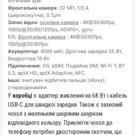
оптичний зум.
Фронтальна камера:
32 МП, f/2.4,
(ширококутна), 0.7µm.
Запис відео:
основна камера
: 4K@30/60fps,
1080p@30/60/120fps, HDR10+, gyro-
EIS;
Фронтальна камера
: 4K@30/60fps,
1080p@30/60fps.
Акумулятор:
4000 мАг; Дротова зарядка 35 Вт,
бездротова 15 Вт.
Підключення:
5G; eSIM; Подвійна SIM; Wi-Fi 7; BT
5.3, aptX HD, aptX Adaptive; NFC.
Інше:
зчитувач відбитків пальців (збоку);
стереодинаміки.
У
коробці
є адаптер живлення на 68 Вт і кабель
USB-C для швидкої зарядки. Також є захисний
чохол з маленьким шкіряним шнурком
відповідного кольору. Приклеїти чохол до
телефону потрібно двостороннім скотчем, що