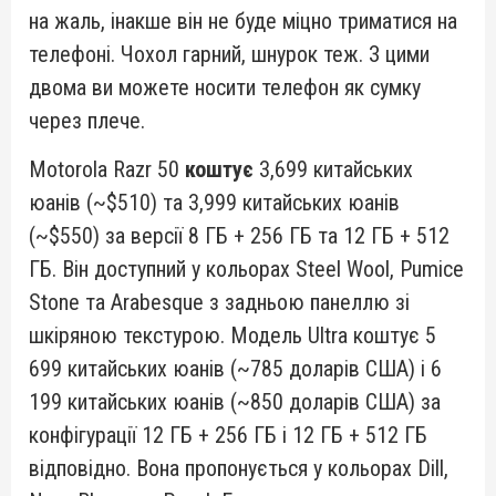
на жаль, інакше він не буде міцно триматися на
телефоні. Чохол гарний, шнурок теж. З цими
двома ви можете носити телефон як сумку
через плече.
Motorola Razr 50
коштує
3,699 китайських
юанів (~$510) та 3,999 китайських юанів
(~$550) за версії 8 ГБ + 256 ГБ та 12 ГБ + 512
ГБ. Він доступний у кольорах Steel Wool, Pumice
Stone та Arabesque з задньою панеллю зі
шкіряною текстурою. Модель Ultra коштує 5
699 китайських юанів (~785 доларів США) і 6
199 китайських юанів (~850 доларів США) за
конфігурації 12 ГБ + 256 ГБ і 12 ГБ + 512 ГБ
відповідно. Вона пропонується у кольорах Dill,