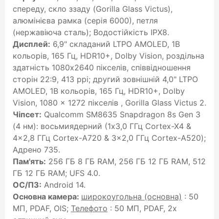
спереду, скло ззаду (Gorilla Glass Victus),
алюмінієва рамка (серія 6000), петля
(нержавіюча сталь); Водостійкість IPX8.
Дисплей:
6,9" складаний LTPO AMOLED, 1B
кольорів, 165 Гц, HDR10+, Dolby Vision, роздільна
здатність 1080x2640 пікселів, співвідношення
сторін 22:9, 413 ppi; другий зовнішній 4,0" LTPO
AMOLED, 1B кольорів, 165 Гц, HDR10+, Dolby
Vision, 1080 x 1272 пікселів , Gorilla Glass Victus 2.
Чіпсет:
Qualcomm SM8635 Snapdragon 8s Gen 3
(4 нм): восьмиядерний (1x3,0 ГГц Cortex-X4 &
4x2,8 ГГц Cortex-A720 & 3x2,0 ГГц Cortex-A520);
Адрено 735.
Пам'ять:
256 ГБ 8 ГБ RAM, 256 ГБ 12 ГБ RAM, 512
ГБ 12 ГБ RAM; UFS 4.0.
ОС/ПЗ:
Android 14.
Основна камера:
широкоугольна (основна)
: 50
МП, PDAF, OIS;
Телефото
: 50 МП, PDAF, 2x