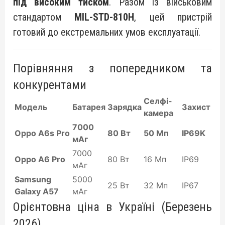
під високим тиском
. Разом із військовим
стандартом
MIL-STD-810H
, цей пристрій
готовий до екстремальних умов експлуатації.
Порівняння з попередником та
конкурентами
Селфі-
Модель
Батарея
Зарядка
Захист
камера
7000
Oppo A6s Pro
80 Вт
50 Мп
IP69K
мАг
7000
Oppo A6 Pro
80 Вт
16 Мп
IP69
мАг
Samsung
5000
25 Вт
32 Мп
IP67
Galaxy A57
мАг
Орієнтовна ціна в Україні (Березень
2026)