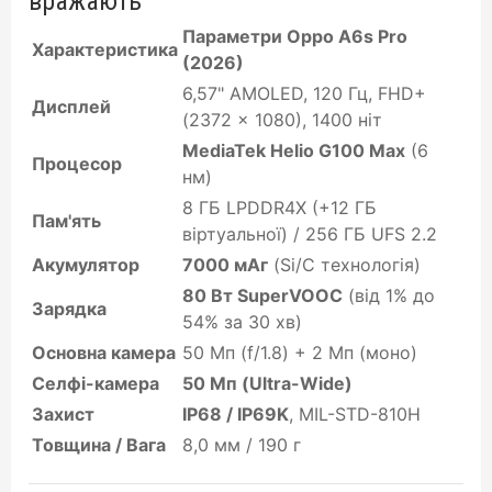
вражають
Параметри Oppo A6s Pro
Характеристика
(2026)
6,57" AMOLED, 120 Гц, FHD+
Дисплей
(2372 x 1080), 1400 ніт
MediaTek Helio G100 Max
(6
Процесор
нм)
8 ГБ LPDDR4X (+12 ГБ
Пам'ять
віртуальної) / 256 ГБ UFS 2.2
Акумулятор
7000 мАг
(Si/C технологія)
80 Вт SuperVOOC
(від 1% до
Зарядка
54% за 30 хв)
Основна камера
50 Мп (f/1.8) + 2 Мп (моно)
Селфі-камера
50 Мп (Ultra-Wide)
Захист
IP68 / IP69K
, MIL-STD-810H
Товщина / Вага
8,0 мм / 190 г