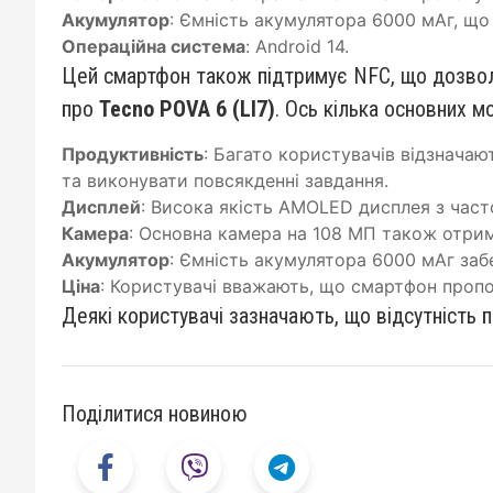
Акумулятор
: Ємність акумулятора 6000 мАг, що
Операційна система
: Android 14.
Цей смартфон також підтримує NFC, що дозвол
про
Tecno POVA 6 (LI7)
. Ось кілька основних мо
Продуктивність
: Багато користувачів відзнача
та виконувати повсякденні завдання.
Дисплей
: Висока якість AMOLED дисплея з част
Камера
: Основна камера на 108 МП також отриму
Акумулятор
: Ємність акумулятора 6000 мАг за
Ціна
: Користувачі вважають, що смартфон пропо
Деякі користувачі зазначають, що відсутність 
Поділитися новиною