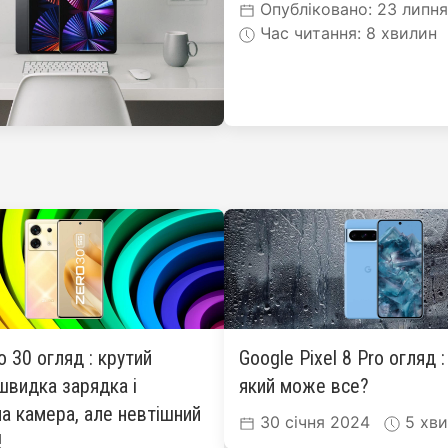
Опубліковано: 23 липн
Час читання: 8 хвилин
ro 30 огляд : крутий
Google Pixel 8 Pro огляд 
швидка зарядка і
який може все?
а камера, але невтішний
30 січня 2024
5 хви
!