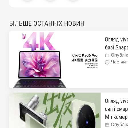
БІЛЬШЕ ОСТАННІХ НОВИН
Огляд viv
базі Snapd
Опублік
Час чит
Огляд viv
світі сма
Мп каме
Опублік