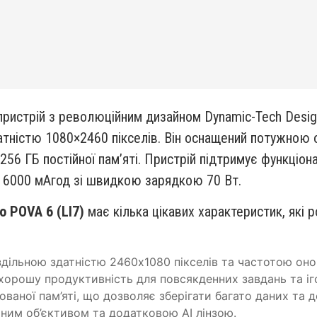
пристрій з революційним дизайном Dynamic-Tech Des
тністю 1080×2460 пікселів. Він оснащений потужною
256 ГБ постійної пам’яті. Пристрій підтримує функціон
а 6000 мАгод зі швидкою зарядкою 70 Вт.
o POVA 6 (LI7)
має кілька цікавих характеристик, які
ільною здатністю 2460x1080 пікселів та частотою онов
 хорошу продуктивність для повсякденних завдань та іг
дованої пам’яті, що дозволяє зберігати багато даних та д
ним об’єктивом та додатковою AI лінзою.