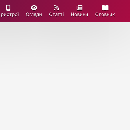
Пристрої
Огляди
Статті
Новини
Cловник