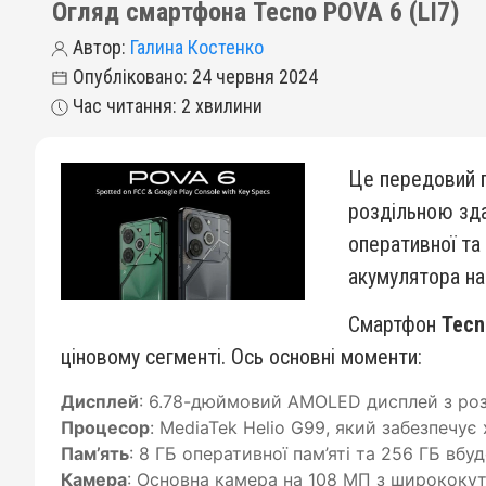
Огляд смартфона Tecno POVA 6 (LI7)
Автор:
Галина Костенко
Опубліковано: 24 червня 2024
Час читання: 2 хвилини
Це передовий 
роздільною зда
оперативної та 
акумулятора н
Смартфон
Tecn
ціновому сегменті. Ось основні моменти:
Дисплей
: 6.78-дюймовий AMOLED дисплей з розд
Процесор
: MediaTek Helio G99, який забезпечує
Пам’ять
: 8 ГБ оперативної пам’яті та 256 ГБ вбу
Камера
: Основна камера на 108 МП з ширококут