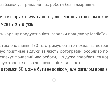
 забезпечує тривалий час роботи без підзарядки.
яє використовувати його для безконтактних платежів.
ментів з відгуків:
ють хорошу продуктивність завдяки процесору MediaTek 
отою оновлення 120 Гц отримує багато похвал за яскрав
є позитивні відгуки за якість фотографій, особливо пр
безпечує тривалий час роботи, що дуже подобається ко
нує хороше співвідношення ціни та якості.
підтримки 5G може бути недоліком, але загалом вони 