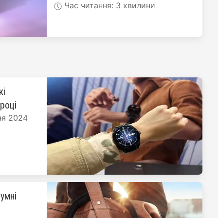
Час читання: 3 хвилини
кі
 році
ня 2024
умні