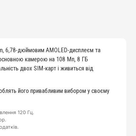
ign, 6,78-дюймовим AMOLED-дисплеєм та
 основною камерою на 108 Мп, 8 ГБ
альність двох SIM-карт і живиться від
 роблять його привабливим вибором у своєму
лення 120 Гц.
ор.
одатків.