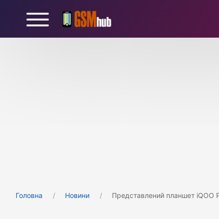
Головна
Новини
Представлений планшет iQOO P