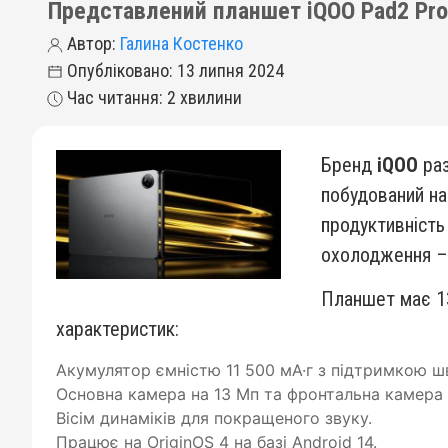
Представлений планшет iQOO Pad2 Pro
Автор:
Галина Костенко
Опубліковано: 13 липня 2024
Час читання: 2 хвилини
Бренд
iQOO
раз
побудований на
продуктивність
охолодження – 
Планшет має 13
характеристик:
Акумулятор ємністю 11 500 мА·г з підтримкою ш
Основна камера на 13 Мп та фронтальна камера 
Вісім динаміків для покращеного звуку.
Працює на OriginOS 4 на базі Android 14.