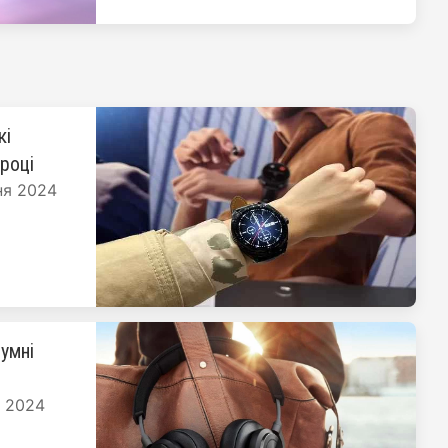
кі
 році
ня 2024
умні
я 2024