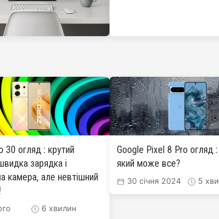
ro 30 огляд : крутий
Google Pixel 8 Pro огляд 
швидка зарядка і
який може все?
а камера, але невтішний
30 січня 2024
5 хви
!
ого
6 хвилин