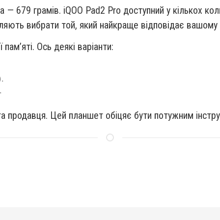
 — 679 грамів. iQOO Pad2 Pro доступний у кількох ко
воляють вибрати той, який найкраще відповідає вашом
 пам’яті. Ось деякі варіанти:
.
.
та продавця. Цей планшет обіцяє бути потужним інстр