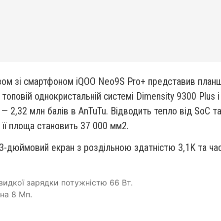
ом зі смартфоном iQOO Neo9S Pro+ представив планш
 топовій однокристальній системі Dimensity 9300 Plus
 — 2,32 млн балів в AnTuTu. Відводить тепло від SoC 
її площа становить 37 000 мм2.
-дюймовий екран з роздільною здатністю 3,1K та ча
видкої зарядки потужністю 66 Вт.
на 8 Мп.