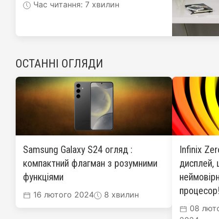
Час читання: 7 хвилин
ОСТАННІ ОГЛЯДИ
Samsung Galaxy S24 огляд :
Infinix Ze
компактний флагман з розумними
дисплей, 
функціями
неймовірн
процесор
16 лютого 2024
8 хвилин
08 лют