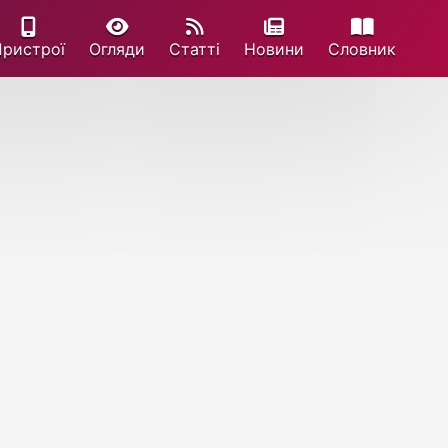
Пристрої
Огляди
Статті
Новини
Cловник