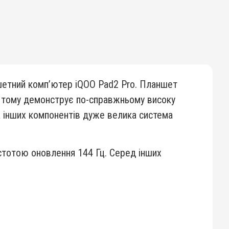
етний комп’ютер iQOO Pad2 Pro. Планшет
 і тому демонструє по-справжньому високу
та інших компонентів дуже велика система
стотою оновлення 144 Гц. Серед інших