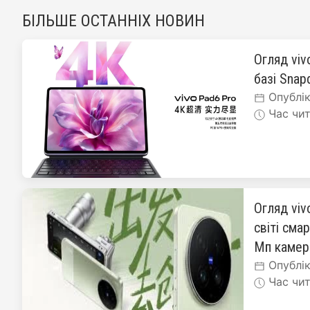
БІЛЬШЕ ОСТАННІХ НОВИН
Огляд viv
базі Snapd
Опублік
Час чит
Огляд viv
світі сма
Мп каме
Опублік
Час чит