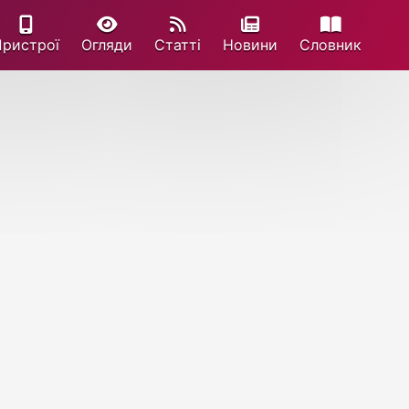
Пристрої
Огляди
Статті
Новини
Cловник