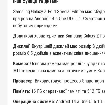
Інші функції та дизайн
Samsung Galaxy Z Fold Special Edition має вбудо
працює на Android 14 з One UI 6.1.1. Смартфон 
побутовими приладами.
Додаткові характеристики Samsung Galaxy Z Fold
Дисплеї
: Внутрішній дисплей має розмір 8 дю
розмір 6.5 дюймів з аспектним співвідношенням
Камера
: Основна камера має роздільну здатні
МП телескопічна камера з оптичним зумом 3x 
Процесор
: Використовує процесор Snapdragon 8
Пам'ять
: 16 ГБ оперативної пам'яті та 512 ГБ в
Операційна система
: Android 14 з One UI 6.1.1.