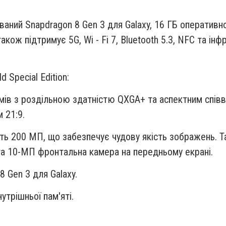
ваний Snapdragon 8 Gen 3 для Galaxy, 16 ГБ оперативної
також підтримує 5G, Wi - Fi 7, Bluetooth 5.3, NFC та і
 Special Edition:
ймів з роздільною здатністю QXGA+ та аспектним спів
 21:9.
сть 200 МП, що забезпечує чудову якість зображень. 
та 10-МП фронтальна камера на передньому екрані.
 Gen 3 для Galaxy.
нутрішньої пам'яті.