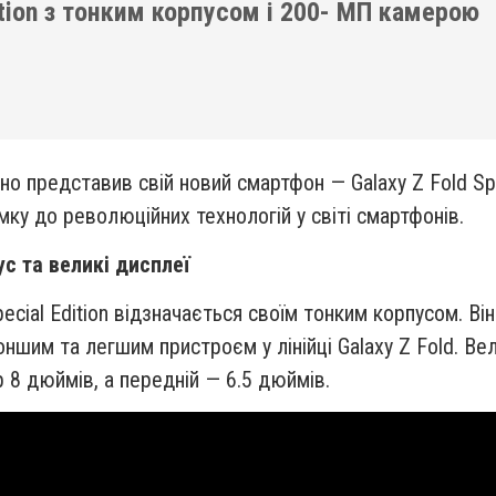
ition з тонким корпусом і 200- МП камерою
но представив свій новий смартфон — Galaxy Z Fold Spe
мку до революційних технологій у світі смартфонів.
с та великі дисплеї
pecial Edition відзначається своїм тонким корпусом. В
оншим та легшим пристроєм у лінійці Galaxy Z Fold. Ве
 8 дюймів, а передній — 6.5 дюймів.