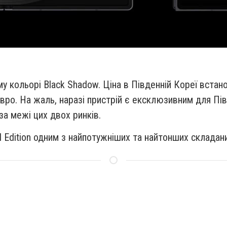
му кольорі Black Shadow. Ціна в Південній Кореї встано
о. На жаль, наразі пристрій є ексклюзивним для Півде
за межі цих двох ринків.
l Edition одним з найпотужніших та найтонших складан