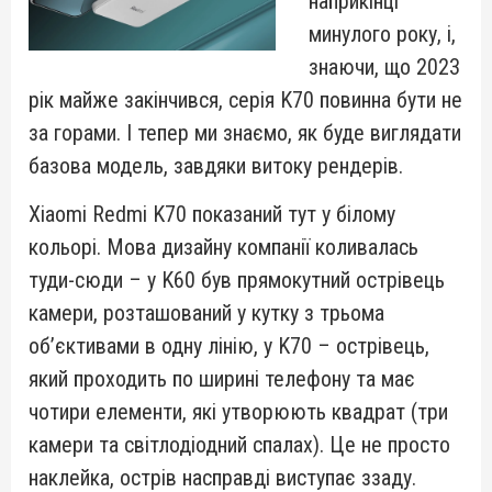
наприкінці
минулого року, і,
знаючи, що 2023
рік майже закінчився, серія K70 повинна бути не
за горами. І тепер ми знаємо, як буде виглядати
базова модель, завдяки витоку рендерів.
Xiaomi Redmi K70 показаний тут у білому
кольорі. Мова дизайну компанії коливалась
туди-сюди – у K60 був прямокутний острівець
камери, розташований у кутку з трьома
об’єктивами в одну лінію, у K70 – острівець,
який проходить по ширині телефону та має
чотири елементи, які утворюють квадрат (три
камери та світлодіодний спалах). Це не просто
наклейка, острів насправді виступає ззаду.