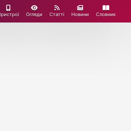
Пристрої
Огляди
Статті
Новини
Cловник