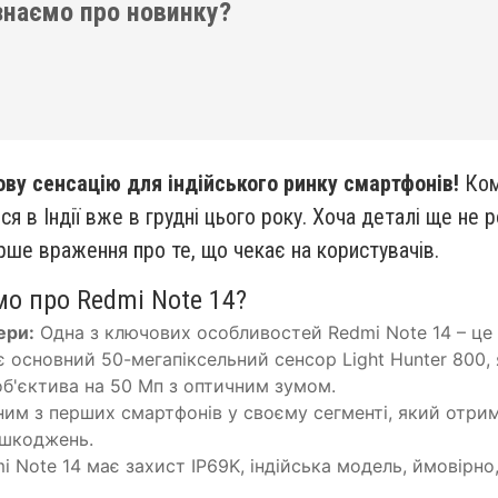
 знаємо про новинку?
ову сенсацію для індійського ринку смартфонів!
Ком
ся в Індії вже в грудні цього року. Хоча деталі ще не
рше враження про те, що чекає на користувачів.
о про Redmi Note 14?
ери:
Одна з ключових особливостей Redmi Note 14 – це
основний 50-мегапіксельний сенсор Light Hunter 800, я
об'єктива на 50 Мп з оптичним зумом.
им з перших смартфонів у своєму сегменті, який отримає
ошкоджень.
i Note 14 має захист IP69K, індійська модель, ймовірно