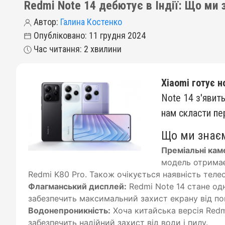
Redmi Note 14 дебютує в Індії: Що ми
Автор:
Галина Костенко
Опубліковано: 11 грудня 2024
Час читання: 2 хвилини
Xiaomi готує н
Note 14 з'явить
нам скласти пе
Що ми знаєм
Преміальні кам
модель отримає 
Redmi K80 Pro. Також очікується наявність теле
Флагманський дисплей:
Redmi Note 14 стане одн
забезпечить максимальний захист екрану від п
Водонепроникність:
Хоча китайська версія Redm
забезпечить надійний захист від води і пилу.