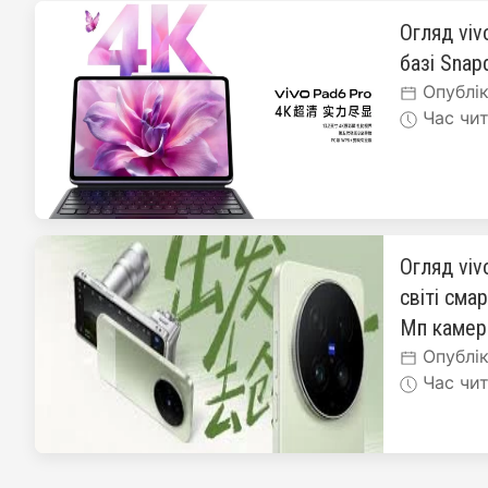
Огляд viv
базі Snapd
Опублік
Час чит
Огляд viv
світі сма
Мп каме
Опублік
Час чит