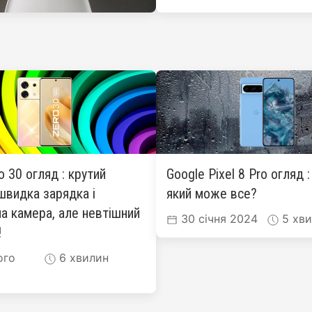
ro 30 огляд : крутий
Google Pixel 8 Pro огляд 
швидка зарядка і
який може все?
а камера, але невтішний
30 січня 2024
5 хви
!
ого
6 хвилин