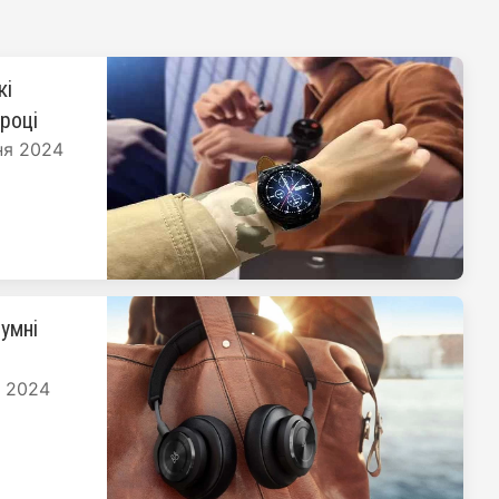
кі
 році
ня 2024
умні
я 2024