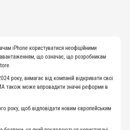
ачам iPhone користуватися неофіційними
 завантаженням, що означає, що розробникам
tore.
024 року, вимагає від компаній відкривати свої
 DMA також може впровадити значні реформи в
ого року, щоб відповідати новим європейським
та безпеки, на який покладаються користувачі