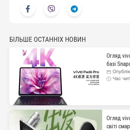
БІЛЬШЕ ОСТАННІХ НОВИН
Огляд viv
базі Snapd
Опублік
Час чит
Огляд viv
світі сма