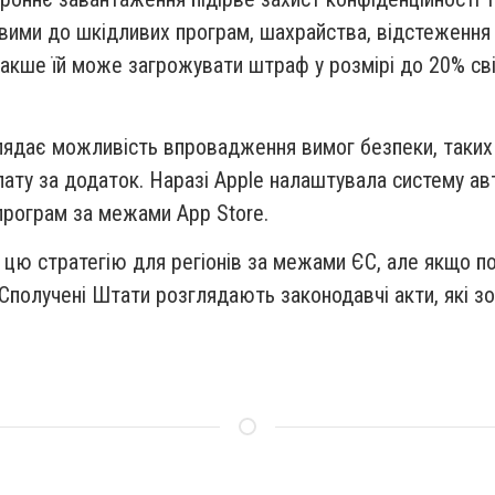
ивими до шкідливих програм, шахрайства, відстеження 
кше їй може загрожувати штраф у розмірі до 20% сві
глядає можливість впровадження вимог безпеки, таких 
лату за додаток. Наразі Apple налаштувала систему ав
програм за межами App Store.
e цю стратегію для регіонів за межами ЄС, але якщо по
, Сполучені Штати розглядають законодавчі акти, які 