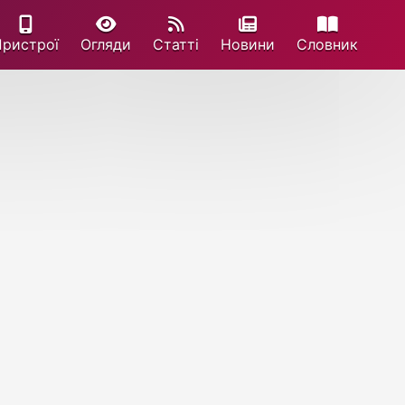
Пристрої
Огляди
Статті
Новини
Cловник