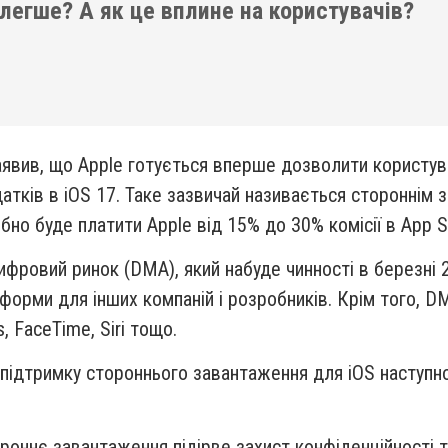
 легше? А як це вплине на користувачів?
явив, що Apple готується вперше дозволити користув
атків в iOS 17. Таке зазвичай називається стороннім
бно буде платити Apple від 15% до 30% комісії в App S
ифровий ринок (DMA), який набуде чинності в березні 2
тформи для інших компаній і розробників. Крім того,
 FaceTime, Siri тощо.
 підтримку стороннього завантаження для iOS наступн
ороннє завантаження підірве захист конфіденційності 