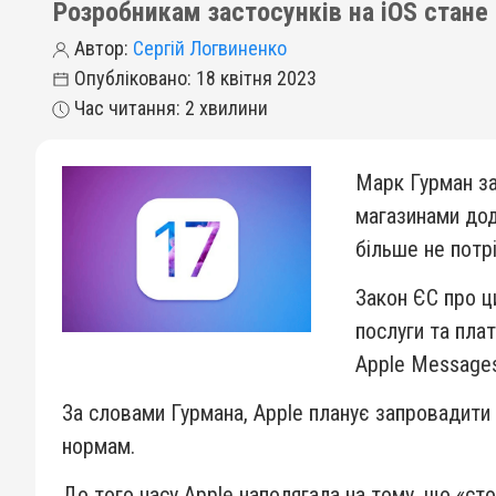
Розробникам застосунків на iOS стане
Автор:
Сергій Логвиненко
Опубліковано: 18 квітня 2023
Час читання: 2 хвилини
Марк Гурман за
магазинами дод
більше не потрі
Закон ЄС про ц
послуги та пла
Apple Messages,
За словами Гурмана, Apple планує запровадити
нормам.
До того часу Apple наполягала на тому, що «ст