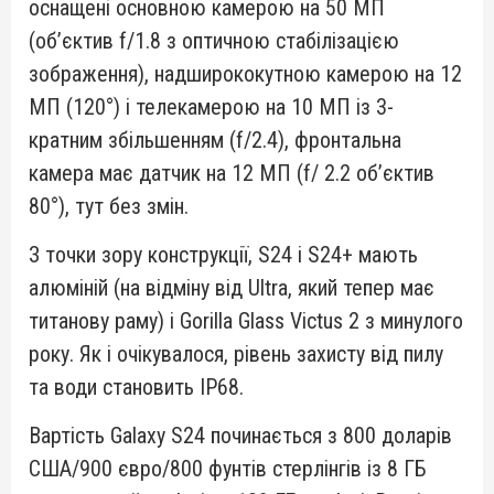
оснащені основною камерою на 50 МП
(об’єктив f/1.8 з оптичною стабілізацією
зображення), надширококутною камерою на 12
МП (120°) і телекамерою на 10 МП із 3-
кратним збільшенням (f/2.4), фронтальна
камера має датчик на 12 МП (f/ 2.2 об’єктив
80°), тут без змін.
З точки зору конструкції, S24 і S24+ мають
алюміній (на відміну від Ultra, який тепер має
титанову раму) і Gorilla Glass Victus 2 з минулого
року. Як і очікувалося, рівень захисту від пилу
та води становить IP68.
Вартість Galaxy S24 починається з 800 доларів
США/900 євро/800 фунтів стерлінгів із 8 ГБ