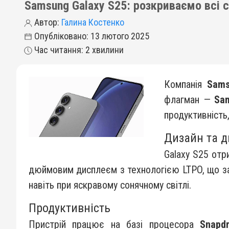
Samsung Galaxy S25: розкриваємо всі 
Автор:
Галина Костенко
Опубліковано: 13 лютого 2025
Час читання: 2 хвилини
Компанія
Sam
флагман —
Sa
продуктивність
Дизайн та 
Galaxy S25 отр
дюймовим дисплеєм з технологією LTPO, що заб
навіть при яскравому сонячному світлі.
Продуктивність
Пристрій працює на базі процесора
Snapdr