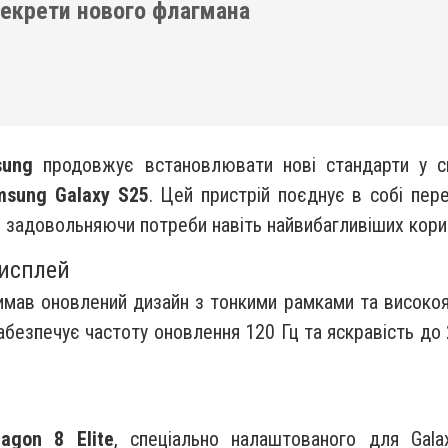
секрети нового флагмана
sung
продовжує встановлювати нові стандарти у сві
msung Galaxy S25
. Цей пристрій поєднує в собі пере
, задовольняючи потреби навіть найвибагливіших кори
дисплей
имав оновлений дизайн з тонкими рамками та високоя
езпечує частоту оновлення 120 Гц та яскравість до 2
agon 8 Elite
, спеціально налаштованого для Gala