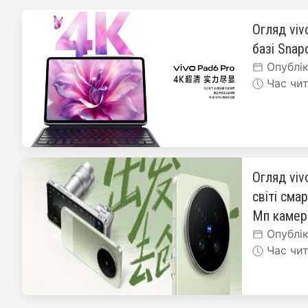
Огляд viv
базі Snapd
Опублік
Час чит
Огляд viv
світі сма
Мп каме
Опублік
Час чит