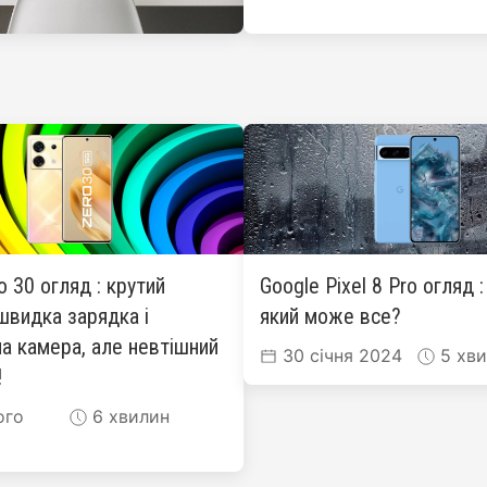
ro 30 огляд : крутий
Google Pixel 8 Pro огляд 
швидка зарядка і
який може все?
а камера, але невтішний
30 січня 2024
5 хви
!
ого
6 хвилин