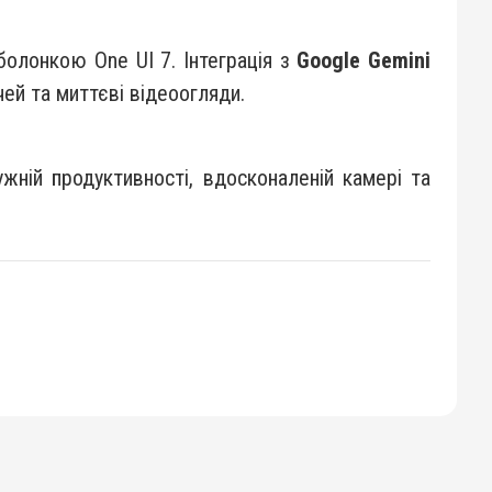
болонкою One UI 7. Інтеграція з
Google Gemini
чей та миттєві відеоогляди.
жній продуктивності, вдосконаленій камері та