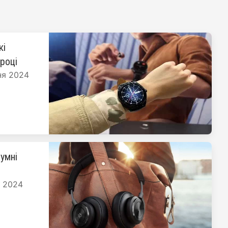
кі
 році
ня 2024
умні
я 2024