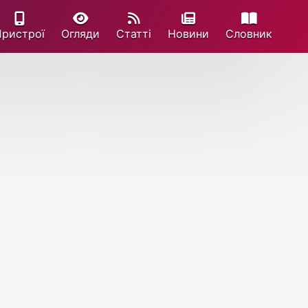
Пристрої
Огляди
Статті
Новини
Cловник