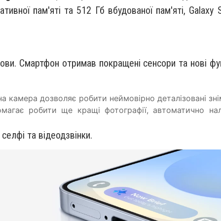
ативної пам'яті та 512 Гб вбудованої пам'яті, Galaxy
ви. Смартфон отримав покращені сенсори та нові фун
а камера дозволяє робити неймовірно деталізовані знім
магає робити ще кращі фотографії, автоматично н
 селфі та відеодзвінки.