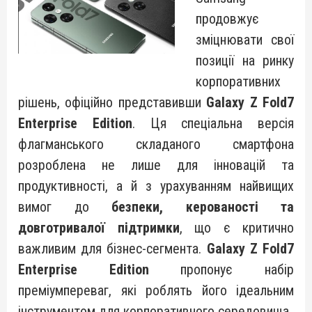
продовжує
зміцнювати свої
позиції на ринку
корпоративних
рішень, офіційно представивши
Galaxy Z Fold7
Enterprise Edition
. Ця спеціальна версія
флагманського складаного смартфона
розроблена не лише для інновацій та
продуктивності, а й з урахуванням найвищих
вимог до
безпеки, керованості та
довготривалої підтримки
, що є критично
важливим для бізнес-сегмента.
Galaxy Z Fold7
Enterprise Edition
пропонує набір
преміумпереваг, які роблять його ідеальним
інструментом для корпоративного середовища.