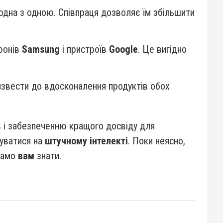
 одна з одною. Співпраця дозволяє їм збільшити
фонів
Samsung
і пристроїв
Google
. Це вигідно
извести до вдосконалення продуктів обох
в і забезпеченню кращого досвіду для
зуватися на
штучному інтелекті
. Поки неясно,
 дамо
вам
знати.