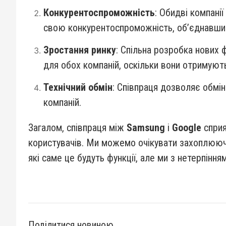
Конкурентоспроможність
: Обидві компані
свою конкурентоспроможність, об’єднавши с
Зростання ринку
: Спільна розробка нових
для обох компаній, оскільки вони отримують
Технічний обмін
: Співпраця дозволяє обмі
компаній.
Загалом, співпраця між
Samsung
і
Google
сприя
користувачів. Ми можемо очікувати захоплююч
які саме це будуть функції, але ми з нетерпінн
Поділитися новиною