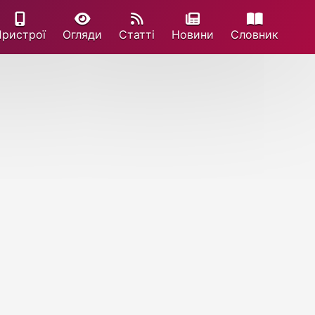
Пристрої
Огляди
Статті
Новини
Cловник