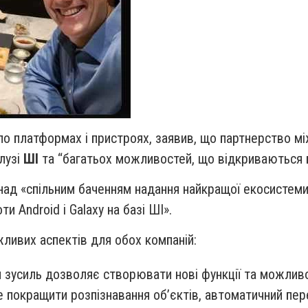
о платформах і пристроях, заявив, що партнерство м
алузі
ШІ
та “багатьох можливостей, що відкриваються 
ад «спільним баченням надання найкращої екосистеми п
и Android і Galaxy на базі ШІ».
ливих аспектів для обох компаній:
я зусиль дозволяє створювати нові функції та можливо
покращити розпізнавання об’єктів, автоматичний перек