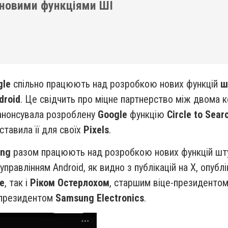
 новими функціями ШІ
gle
спільно працюють над розробкою нових функцій
ш
droid
. Це свідчить про міцне партнерство між двома к
нонсувала розроблену
Google
функцію
Circle to Sear
тавила її для своїх
Pixels
.
ng
разом працюють над розробкою нових функцій штуч
управлінням Android, як видно з публікацій на X, опуб
e
, так і
Ріком Остерлохом
, старшим віце-президентом 
 президентом
Samsung Electronics
.