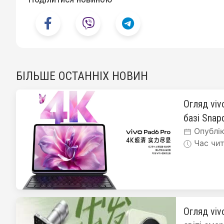
БІЛЬШЕ ОСТАННІХ НОВИН
Огляд viv
базі Snapd
Опублік
Час чит
Огляд viv