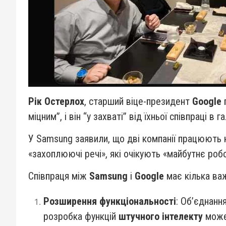
Рік Остерлох
, старший віце-президент
Google
п
міцним”, і він “у захваті” від їхньої співпраці в г
У Samsung заявили, що дві компанії працюють н
«захоплюючі речі», які очікують «майбутнє робот
Співпраця між
Samsung
і
Google
має кілька важ
Розширення функціональності
: Об’єднанн
розробка функцій
штучного інтелекту
може 