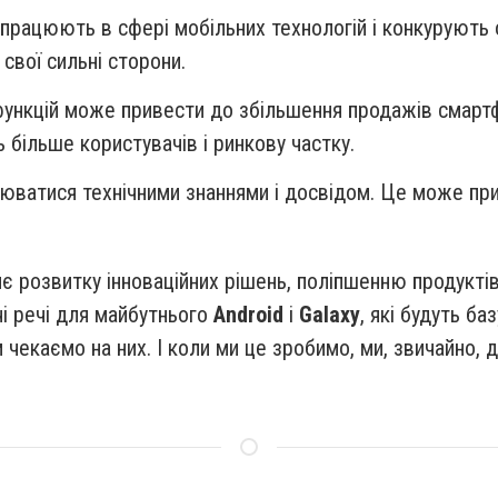
ї працюють в сфері мобільних технологій і конкурують
вої сильні сторони.
 функцій може привести до збільшення продажів смарт
 більше користувачів і ринкову частку.
нюватися технічними знаннями і досвідом. Це може пр
є розвитку інноваційних рішень, поліпшенню продукті
і речі для майбутнього
Android
і
Galaxy
, які будуть ба
ям чекаємо на них. І коли ми це зробимо, ми, звичайно,