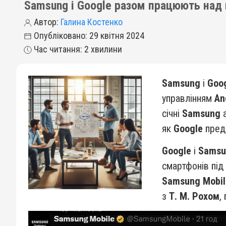
Samsung і Google разом працюють над
Автор:
Галина Костенко
Опубліковано: 29 квітня 2024
Час читання: 2 хвилини
Samsung
і
Goo
управлінням
An
січні
Samsung
а
як
Google
предс
Google
і
Samsu
смартфонів під 
Samsung Mobil
з
Т. М. Рохом
,